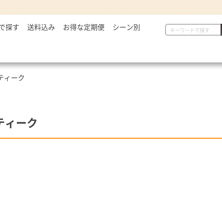
で探す
2,999円
送料込み
お得な定期便
シーン別
初めての方へ
具
定番セット商品
漬物・薬味
,000～5,000円
一人暮らしの方へ
惣菜
漬物・薬味
汁物
,001～7,000円
贈り物に
から揚げ
紅生姜
とん汁
ティーク
,001円～
定番セット商品
豚しょうが焼
お新香
牛すい
牛すき
キムチ
お弁当におすすめ
麺類
唐辛子
ティーク
ダチョウ肉
とろろ
焼サーモン
牛たん
常温食品
介護・健康食品
吉野
缶飯（非常食）
トク牛（トクホ）
どんぶ
常温食品
介護食
箸・ス
雑貨