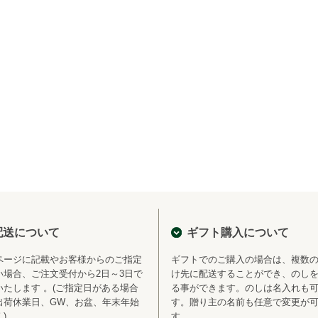
配送について
ギフト購入について
ページに記載やお客様からのご指定
ギフトでのご購入の場合は、複数
い場合、ご注文受付から2日～3日で
け先に配送することができ、のし
いたします 。(ご指定日がある場合
る事ができます。のしは名入れも
出荷休業日、GW、お盆、年末年始
す。贈り主の名前も任意で変更が
)
す。