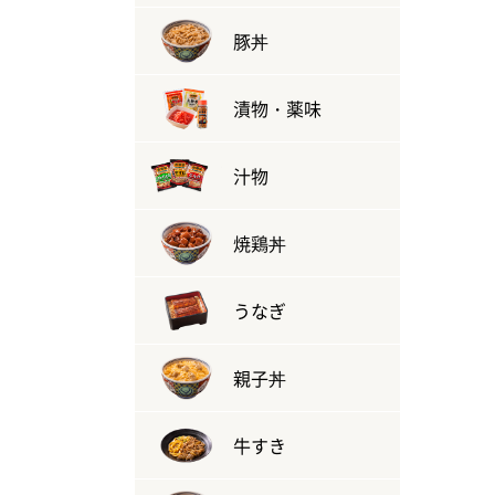
豚丼
漬物・薬味
汁物
焼鶏丼
うなぎ
親子丼
牛すき