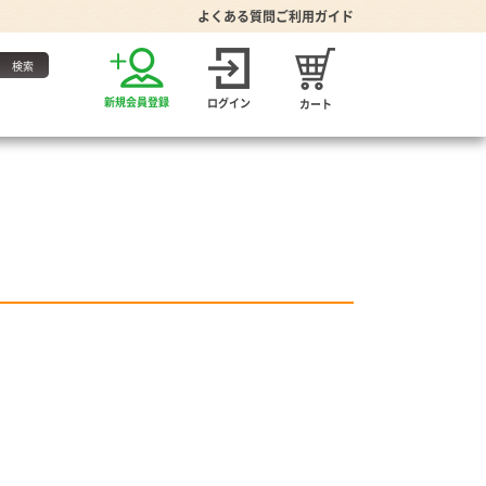
よくある質問
ご利用ガイド
お得な定期便
新規会員登録
ログイン
カート
・たれ
家グッズ
り・食器
プーン