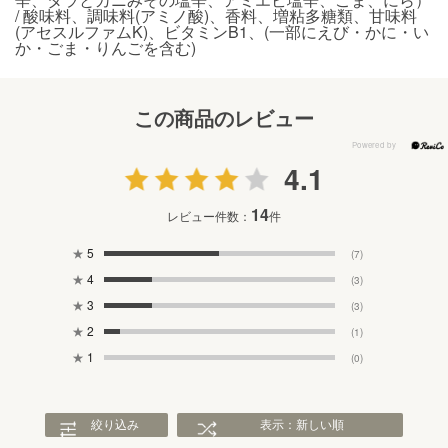
/ 酸味料、調味料(アミノ酸)、香料、増粘多糖類、甘味料
(アセスルファムK)、ビタミンB1、(一部にえび・かに・い
か・ごま・りんごを含む)
この商品のレビュー
4.1
14
レビュー件数：
件
★
5
(7)
★
4
(3)
★
3
(3)
★
2
(1)
★
1
(0)
絞り込み
表示：新しい順