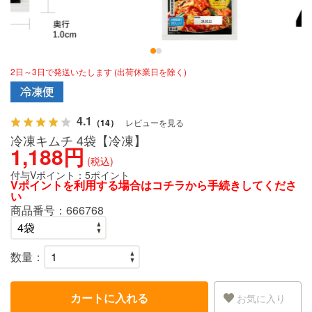
2日～3日で発送いたします (出荷休業日を除く)
4.1
（14）
レビューを見る
冷凍キムチ 4袋【冷凍】
1,188円
(税込)
付与Vポイント：
5ポイント
Vポイントを利用する場合は
コチラ
から手続きしてくださ
い
商品番号：
666768
数量：
カートに入れる
お気に入り