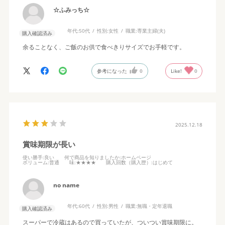
☆ふみっち☆
年代:
50代
性別:
女性
職業:
専業主婦(夫)
購入確認済み
余ることなく、ご飯のお供で食べきりサイズでお手軽です。
参考になった
0
Like!
0
2025.12.18
賞味期限が長い
使い勝手
:良い
何で商品を知りましたか
:ホームページ
ボリューム
:普通
味
:★★★★
購入回数（購入歴）
:はじめて
no name
年代:
60代
性別:
男性
職業:
無職・定年退職
購入確認済み
スーパーで冷蔵はあるので買っていたが、ついつい賞味期限に。