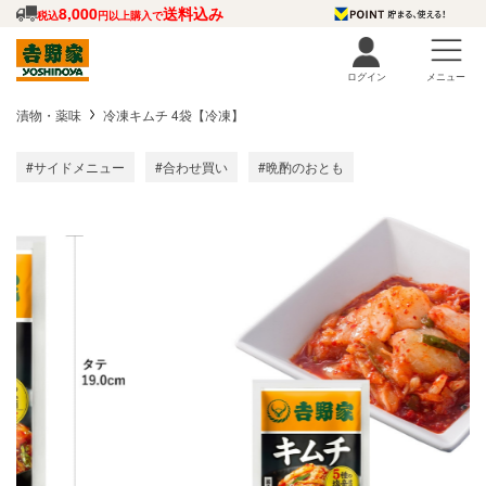
8,000
送料込み
税込
円以上購入で
ログイン
メニュー
漬物・薬味
冷凍キムチ 4袋【冷凍】
#サイドメニュー
#合わせ買い
#晩酌のおとも