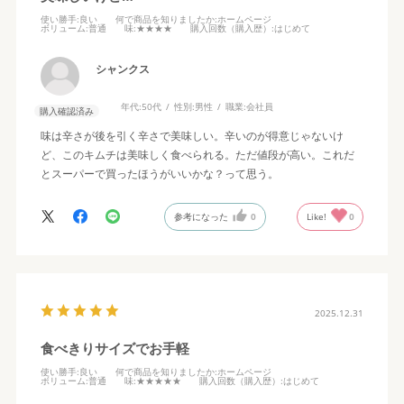
使い勝手
:良い
何で商品を知りましたか
:ホームページ
ボリューム
:普通
味
:★★★★
購入回数（購入歴）
:はじめて
シャンクス
年代:
50代
性別:
男性
職業:
会社員
購入確認済み
味は辛さが後を引く辛さで美味しい。辛いのが得意じゃないけ
ど、このキムチは美味しく食べられる。ただ値段が高い。これだ
とスーパーで買ったほうがいいかな？って思う。
参考になった
0
Like!
0
2025.12.31
食べきりサイズでお手軽
使い勝手
:良い
何で商品を知りましたか
:ホームページ
ボリューム
:普通
味
:★★★★★
購入回数（購入歴）
:はじめて