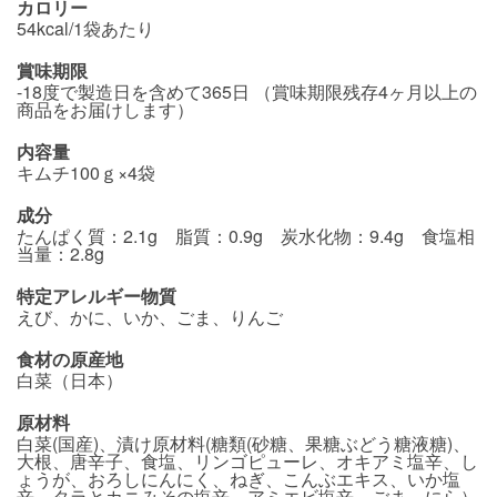
カロリー
54kcal/1袋あたり
賞味期限
-18度で製造日を含めて365日 （賞味期限残存4ヶ月以上の
商品をお届けします）
内容量
キムチ100ｇ×4袋
成分
たんぱく質：2.1g 脂質：0.9g 炭水化物：9.4g 食塩相
当量：2.8g
特定アレルギー物質
えび、かに、いか、ごま、りんご
食材の原産地
白菜（日本）
原材料
白菜(国産)、漬け原材料(糖類(砂糖、果糖ぶどう糖液糖)、
大根、唐辛子、食塩、リンゴピューレ、オキアミ塩辛、し
ょうが、おろしにんにく、ねぎ、こんぶエキス、いか塩
辛、タラとカニみその塩辛、アミエビ塩辛、ごま、にら）