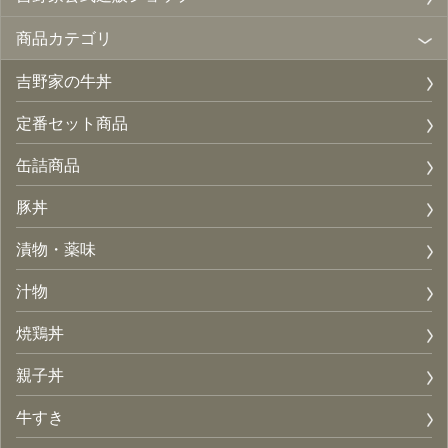
商品カテゴリ
吉野家の牛丼
定番セット商品
缶詰商品
豚丼
漬物・薬味
汁物
焼鶏丼
親子丼
牛すき