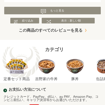
もっと見る
絞り込み
表示：新しい順
この商品のすべてのレビューを見る
カテゴリ
定番セット商品
吉野家の牛丼
豚丼
缶詰
お支払い方法について
クレジットカード、PayPay、d払い、au PAY、Amazon Pay、コ
ンビニ前払い、キャリア決済等からお選びいただけます。