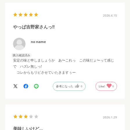
2026.4.15
やっぱ吉野家さんっ!!
no name
購入確認済み
安定の味と申しましょうか あ〜これっ この味だょ〜って感じ
で ハズレ無しっ!
コレからもリピさせていたきますぅー
参考になった
0
Like!
0
2026.1.29
美味しいけど…