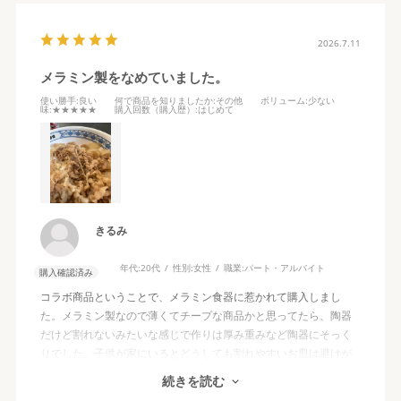
2026.7.11
メラミン製をなめていました。
使い勝手
:良い
何で商品を知りましたか
:その他
ボリューム
:少ない
味
:★★★★★
購入回数（購入歴）
:はじめて
きるみ
年代:
20代
性別:
女性
職業:
パート・アルバイト
購入確認済み
コラボ商品ということで、メラミン食器に惹かれて購入しまし
た。メラミン製なので薄くてチープな商品かと思ってたら、陶器
だけど割れないみたいな感じで作りは厚み重みなど陶器にそっく
りでした。子供が家にいるとどうしても割れやすいお皿は避けが
ちなので、可愛くて割れにくいお皿はすごくいいです。他のコラ
続きを読む
ボでもまた購入したいと思いました。