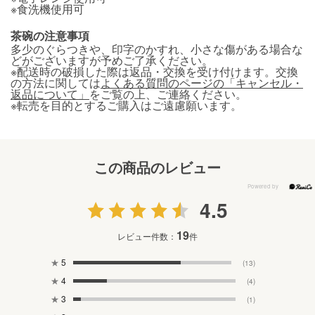
※食洗機使用可
茶碗の注意事項
多少のぐらつきや、印字のかすれ、小さな傷がある場合な
どがございますが予めご了承ください。
※配送時の破損した際は返品・交換を受け付けます。交換
の方法に関しては
よくある質問のページの「キャンセル・
返品について」
をご覧の上、ご連絡ください。
※転売を目的とするご購入はご遠慮願います。
この商品のレビュー
4.5
19
レビュー件数：
件
★
5
(13)
★
4
(4)
★
3
(1)