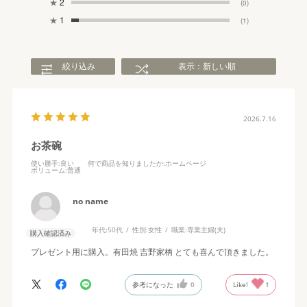
★
2
(0)
★
1
(1)
絞り込み
表示：新しい順
2026.7.16
お茶碗
使い勝手
:良い
何で商品を知りましたか
:ホームページ
ボリューム
:普通
no name
年代:
50代
性別:
女性
職業:
専業主婦(夫)
購入確認済み
プレゼント用に購入。有田焼 吉野家柄 とても喜んで頂きました。
参考になった
0
Like!
1