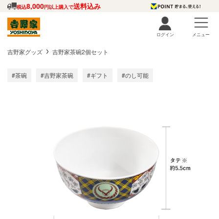
8,000
送料込み
税込
円以上購入で
ログイン
メニュー
吉野家グッズ
吉野家茶碗2個セット
#茶碗
#吉野家茶碗
#ギフト
#のし可能