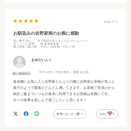
2026.7.11
お馴染みの吉野家柄のお椀に感動
使い勝手
:良い
何で商品を知りましたか
:ホームページ
ボリューム
:普通
味
:★★★★★
購入回数（購入歴）
:半年に1回未満～1年に1回
まめだいふく
年代:
40代
性別:
男性
職業:
会社員
購入確認済み
食器棚にお気に入り吉野家どんぶりの隣に吉野家お茶碗が並ぶと
親子のようで愛着がどんどん湧いてきます。お茶碗で茶漬けから
納豆ご飯までいつもの食卓に利用できるお茶碗は有難いです。
日々の食事を楽しんで過ごしたいと思います！
参考になった
0
Like!
0