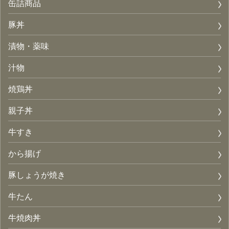
缶詰商品
豚丼
漬物・薬味
汁物
焼鶏丼
親子丼
牛すき
から揚げ
豚しょうが焼き
牛たん
牛焼肉丼