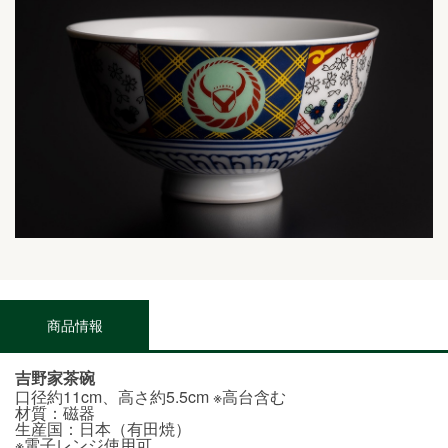
商品情報
吉野家茶碗
口径約11cm、高さ約5.5cm ※高台含む
材質：磁器
生産国：日本（有田焼）
※電子レンジ使用可