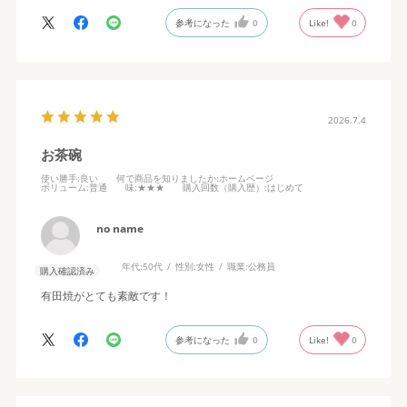
冷凍牛丼は、おうちで吉野家の味がそのまま楽しめます。冷凍食
参考になった
0
Like!
0
品だからちょっとは味が落ちるのではないかと思っていました
が、お店のまんまの味で感動しました。しかし、強いて言うので
あれば1食分にしてはちょっとお肉が少なく感じたのでもう少し多
いと文句なしかなと思います。しょうがや七味もかけられたら最
高ですが難しいですね。お肉だけで大満足です。
2026.7.4
お茶碗
使い勝手
:良い
何で商品を知りましたか
:ホームページ
ボリューム
:普通
味
:★★★
購入回数（購入歴）
:はじめて
no name
年代:
50代
性別:
女性
職業:
公務員
購入確認済み
有田焼がとても素敵です！
参考になった
0
Like!
0