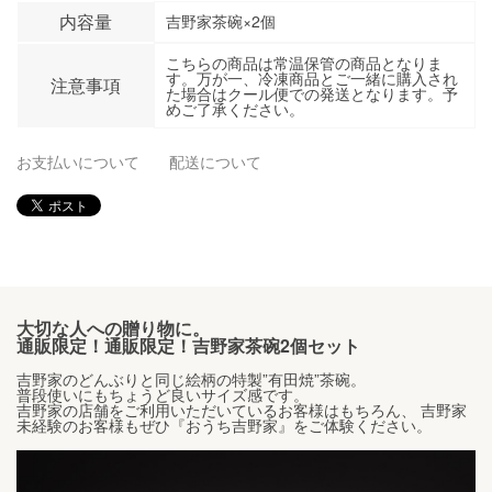
内容量
吉野家茶碗×2個
こちらの商品は常温保管の商品となりま
す。万が一、冷凍商品とご一緒に購入され
注意事項
た場合はクール便での発送となります。予
めご了承ください。
お支払いについて
配送について
大切な人への贈り物に。
通販限定！通販限定！吉野家茶碗2個セット
吉野家のどんぶりと同じ絵柄の特製”有田焼”茶碗。
普段使いにもちょうど良いサイズ感です。
吉野家の店舗をご利用いただいているお客様はもちろん、 吉野家
未経験のお客様もぜひ『おうち吉野家』をご体験ください。