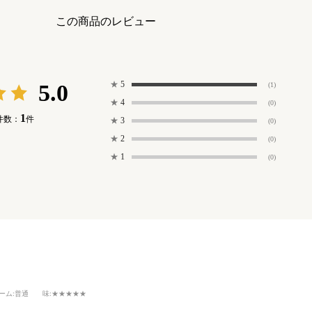
この商品のレビュー
★
5
5.0
(1)
★
4
(0)
1
件数：
件
★
3
(0)
★
2
(0)
★
1
(0)
。
ーム
:普通
味
:★★★★★