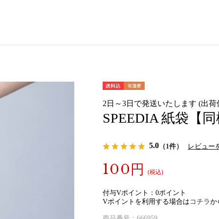
2日～3日で発送いたします (出荷
SPEEDIA 紙袋【
5.0
（1件）
レビュー
100円
(税込)
付与Vポイント：
0ポイント
Vポイントを利用する場合は
コチラ
か
商品番号：
666959