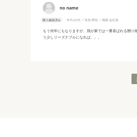
no name
購入確認済み
年代:
60代
性別:
男性
職業:
会社員
もう何年にもなりますが、我が家では一番喜ばれる贈り
う少しリーズナブルになれば。。。