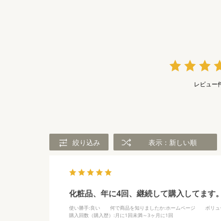
レビュー
絞り込み
表示：新しい順
化粧品、年に4回、継続して購入してます
使い勝手
:良い
何で商品を知りましたか
:ホームページ
ボリュ
購入回数（購入歴）
:月に1回未満～3ヶ月に1回