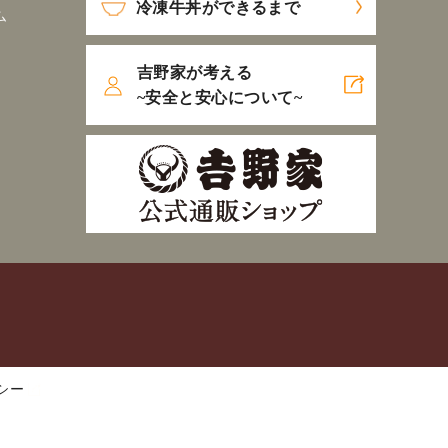
冷凍牛丼ができるまで
ム
吉野家が考える
~安全と安心について~
シー