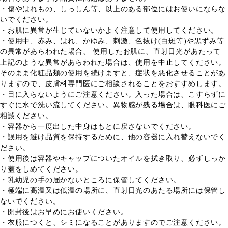
・傷やはれもの、しっしん等、以上のある部位にはお使いにならな
いでください。
・お肌に異常が生じていないかよく注意して使用してください。
・使用中、赤み、はれ、かゆみ、刺激、色抜け(白斑等)や黒ずみ等
の異常があらわれた場合、 使用したお肌に、直射日光があたって
上記のような異常があらわれた場合は、使用を中止してください。
そのまま化粧品類の使用を続けますと、症状を悪化させることがあ
りますので、皮膚科専門医にご相談されることをおすすめします。
・目に入らないようにご注意ください。入った場合は、こすらずに
すぐに水で洗い流してください。異物感が残る場合は、眼科医にご
相談ください。
・容器から一度出した中身はもとに戻さないでください。
・誤用を避け品質を保持するために、他の容器に入れ替えないでく
ださい。
・使用後は容器やキャップについたオイルを拭き取り、必ずしっか
り蓋をしめてください。
・乳幼児の手の届かないところに保管してください。
・極端に高温又は低温の場所に、直射日光のあたる場所には保管し
ないでください。
・開封後はお早めにお使いください。
・衣服につくと、シミになることがありますのでご注意ください。