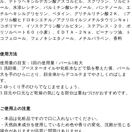
ル、テトラヘキシルデカン酸アスコルビル、スクワラン、ソルビト
ール、水添レシチン、パルミチン酸レチノール、パンテノール、エ
チルヘキシルグリセリン、ベタイン、グリチルリチン酸２Ｋ、（ア
クリル酸ヒドロキシエチル／アクリロイルジメチルタウリンＮａ）
コポリマー、イソステアリン酸ソルビタン、ステアレス－２０、ポ
リソルベート６０（小麦）、ＥＤＴＡ－２Ｎａ、ピーナッツ油、ト
コフェロール、フェノキシエタノール、メチルパラベン、香料
使用方法
使用量の目安：1回の使用量 / パール1粒大
1.洗顔後、ブースターオイルや化粧水などで肌を整えた後、パール
大を手のひらにとり、顔全体からデコルテまでやさしくのばしま
す。
2.ゆっくり手のひらでなじませましょう。
3.目元や口元など乾燥の気になる部分は重ねづけがおすすめです。
ご使用上の注意
・本品は化粧品ですので口に入れないでください。
・天然由来成分を使用しているため色や香りの変化、沈殿が生じる
場合がありますが品質に問題はありません。