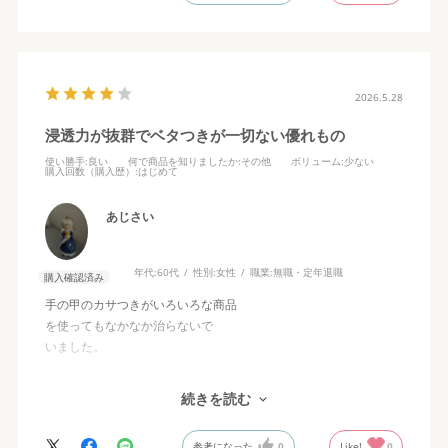
2026.5.28
浸透力が抜群でベタつきが一切ない優れもの
使い勝手
:良い
何で商品を知りましたか
:その他
ボリューム
:少ない
購入回数（購入歴）
:はじめて
あじさい
年代:
60代
性別:
女性
職業:
無職・定年退職
購入確認済み
手の甲のカサつきがいろいろな商品
を使ってもなかなか治らないで
いました。
そこにこちらの商品の広告に接して
続きを読む
ダチョウのオイルって珍しいと思い
期待して購入しました。
参考になった
0
Like!
0