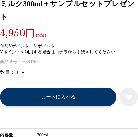
ミルク300ml＋サンプルセットプレゼン
ト
4,950円
(税込)
付与Vポイント：
24ポイント
Vポイントを利用する場合は
コチラ
から手続きしてください
商品番号：
z666926
数量：
カートに入れる
内容量
300ml