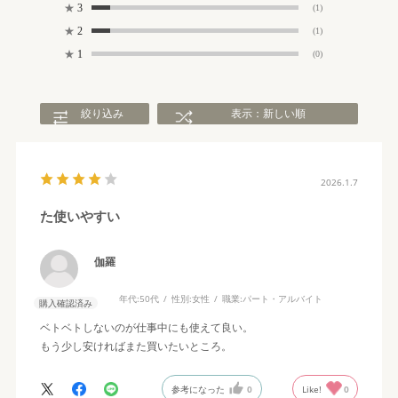
★
3
(1)
★
2
(1)
★
1
(0)
絞り込み
表示：新しい順
2026.1.7
た使いやすい
伽羅
年代:
50代
性別:
女性
職業:
パート・アルバイト
購入確認済み
ベトベトしないのが仕事中にも使えて良い。
もう少し安ければまた買いたいところ。
参考になった
0
Like!
0