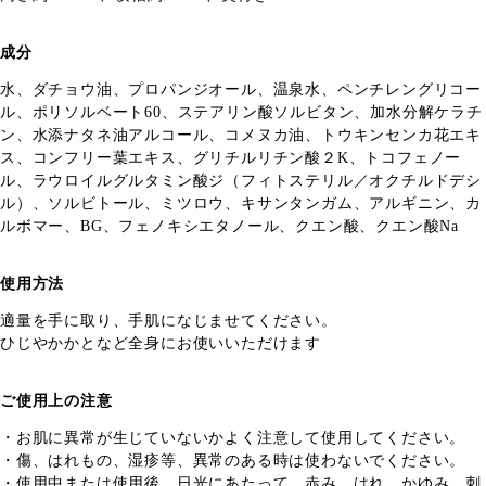
成分
水、ダチョウ油、プロパンジオール、温泉水、ペンチレングリコー
ル、ポリソルベート60、ステアリン酸ソルビタン、加水分解ケラチ
ン、水添ナタネ油アルコール、コメヌカ油、トウキンセンカ花エキ
ス、コンフリー葉エキス、グリチルリチン酸２K、トコフェノー
ル、ラウロイルグルタミン酸ジ（フィトステリル／オクチルドデシ
ル）、ソルビトール、ミツロウ、キサンタンガム、アルギニン、カ
ルボマー、BG、フェノキシエタノール、クエン酸、クエン酸Na
使用方法
適量を手に取り、手肌になじませてください。
ひじやかかとなど全身にお使いいただけます
ご使用上の注意
・お肌に異常が生じていないかよく注意して使用してください。
・傷、はれもの、湿疹等、異常のある時は使わないでください。
・使用中または使用後、日光にあたって、赤み、はれ、かゆみ、刺