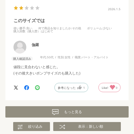
2026.1.5
このサイズでは
使い勝手
:良い
何で商品を知りましたか
:その他
ボリューム
:少ない
購入回数（購入歴）
:はじめて
伽羅
年代:
50代
性別:
女性
職業:
パート・アルバイト
購入確認済み
値段に見合わないと感じた。
(その後大きいポンプサイズのも購入した)
参考になった
1
Like!
0
もっと見る
絞り込み
表示：新しい順