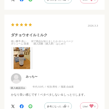
商品が届いた時にまず、容器の小ささに
驚き（思っていたよりも容量が少ない）
ました。
実際に使用しましたは、伸びが非常に
2026.3.3
良く、直ぐに浸透し、しかもベタ付かない点が気に入りました。
効果的にも今まで使用していたものよりも
ダチョウオイルミルク
良いと思います。
使い勝手
:良い
何で商品を知りましたか
:ホームページ
問題は継続して毎日使うには容量と価格が私には厳しく思いまし
ボリューム
:普通
購入回数（購入歴）
:はじめて
た。
みっち〜
年代:
50代
性別:
男性
職業:
自由業
購入確認済み
かなり良い感じです！ベタベタしない＆しっとりします。
参考になった
0
Like!
0