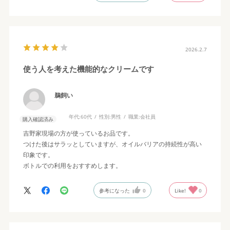
2026.2.7
使う人を考えた機能的なクリームです
鵜飼い
年代:
60代
性別:
男性
職業:
会社員
購入確認済み
吉野家現場の方が使っているお品です。
つけた後はサラッとしていますが、オイルバリアの持続性が高い
印象です。
ボトルでの利用をおすすめします。
参考になった
0
Like!
0