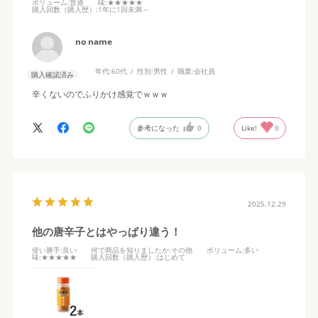
ボリューム
:普通
味
:★★★★★
購入回数（購入歴）
:1年に1回未満～
no name
年代:
60代
性別:
男性
職業:
会社員
購入確認済み
辛くないのでふりかけ感覚でｗｗｗ
参考になった
0
Like!
0
2025.12.29
他の唐辛子とはやっぱり違う！
使い勝手
:良い
何で商品を知りましたか
:その他
ボリューム
:多い
味
:★★★★★
購入回数（購入歴）
:はじめて