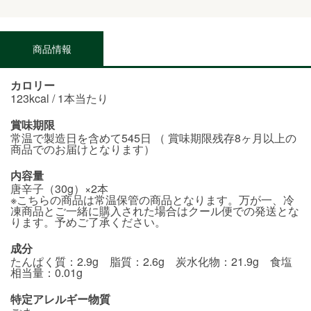
商品情報
カロリー
123kcal / 1本当たり
賞味期限
常温で製造日を含めて545日 （ 賞味期限残存8ヶ月以上の
商品でのお届けとなります）
内容量
唐辛子（30g）×2本
※こちらの商品は常温保管の商品となります。万が一、冷
凍商品とご一緒に購入された場合はクール便での発送とな
ります。予めご了承ください。
成分
たんぱく質：2.9g 脂質：2.6g 炭水化物：21.9g 食塩
相当量：0.01g
特定アレルギー物質