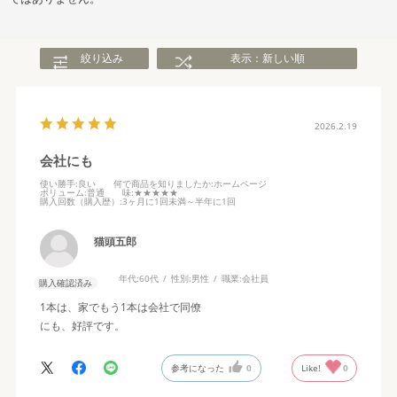
絞り込み
表示：新しい順
2026.2.19
会社にも
使い勝手
:良い
何で商品を知りましたか
:ホームページ
ボリューム
:普通
味
:★★★★★
購入回数（購入歴）
:3ヶ月に1回未満～半年に1回
猫頭五郎
年代:
60代
性別:
男性
職業:
会社員
購入確認済み
1本は、家でもう1本は会社で同僚
にも、好評です。
参考になった
0
Like!
0