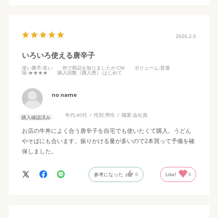
2026.2.5
いろいろ使える唐辛子
使い勝手
:良い
何で商品を知りましたか
:CM
ボリューム
:普通
味
:★★★★
購入回数（購入歴）
:はじめて
no name
年代:
40代
性別:
男性
職業:
会社員
購入確認済み
お店の牛丼によく合う唐辛子を自宅でも使いたくて購入。うどん
やそばにも合います。振りかける量が多いので2本買って予備を確
保しました。
参考になった
0
Like!
0