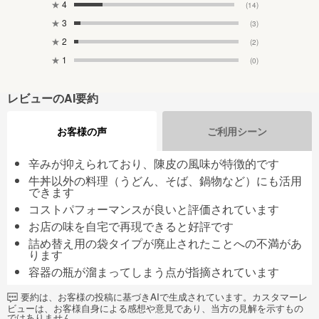
★
4
(14)
★
3
(3)
★
2
(2)
★
1
(0)
レビューのAI要約
お客様の声
ご利用シーン
辛みが抑えられており、陳皮の風味が特徴的です
牛丼以外の料理（うどん、そば、鍋物など）にも活用
できます
コストパフォーマンスが良いと評価されています
お店の味を自宅で再現できると好評です
詰め替え用の袋タイプが廃止されたことへの不満があ
ります
容器の瓶が溜まってしまう点が指摘されています
要約は、お客様の投稿に基づきAIで生成されています。カスタマーレ
ビューは、お客様自身による感想や意見であり、当方の見解を示すもの
ではありません。