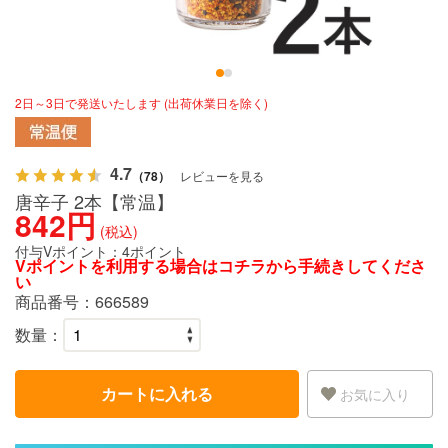
2日～3日で発送いたします (出荷休業日を除く)
4.7
（78）
レビューを見る
唐辛子 2本【常温】
842円
(税込)
付与Vポイント：
4ポイント
Vポイントを利用する場合は
コチラ
から手続きしてくださ
い
商品番号：
666589
数量：
カートに入れる
お気に入り