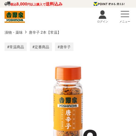
8,000
送料込み
税込
円以上購入で
ログイン
メニュー
漬物・薬味
唐辛子 2本【常温】
#常温商品
#定番商品
#唐辛子