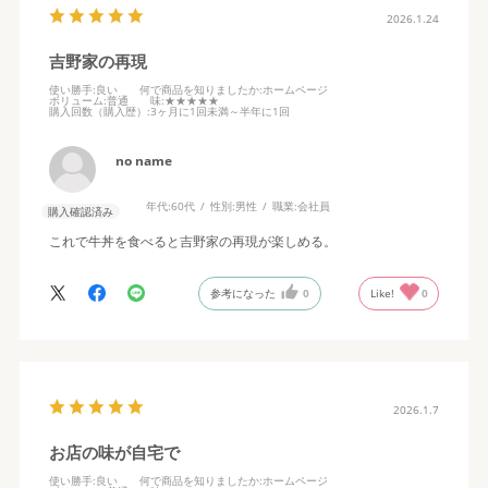
2026.1.24
吉野家の再現
使い勝手
:良い
何で商品を知りましたか
:ホームページ
ボリューム
:普通
味
:★★★★★
購入回数（購入歴）
:3ヶ月に1回未満～半年に1回
no name
年代:
60代
性別:
男性
職業:
会社員
購入確認済み
これで牛丼を食べると吉野家の再現が楽しめる。
参考になった
0
Like!
0
2026.1.7
お店の味が自宅で
使い勝手
:良い
何で商品を知りましたか
:ホームページ