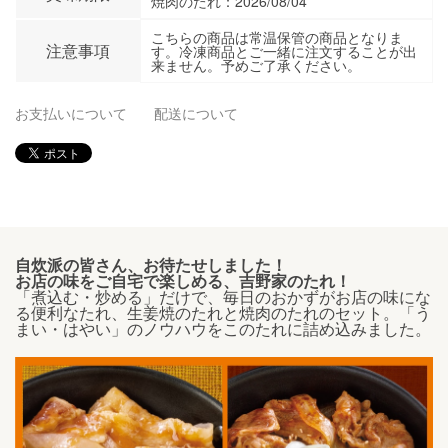
焼肉のたれ：2026/08/04
こちらの商品は常温保管の商品となりま
注意事項
す。冷凍商品とご一緒に注文することが出
来ません。予めご了承ください。
お支払いについて
配送について
自炊派の皆さん、お待たせしました！
お店の味をご自宅で楽しめる、吉野家のたれ！
「煮込む・炒める」だけで、毎日のおかずがお店の味にな
る便利なたれ、生姜焼のたれと焼肉のたれのセット。「う
まい・はやい」のノウハウをこのたれに詰め込みました。