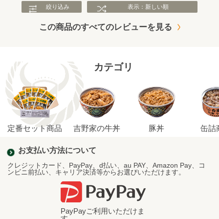
絞り込み
表示：新しい順
この商品のすべてのレビューを見る
カテゴリ
定番セット商品
吉野家の牛丼
豚丼
缶詰
お支払い方法について
クレジットカード、PayPay、d払い、au PAY、Amazon Pay、コ
ンビニ前払い、キャリア決済等からお選びいただけます。
PayPayご利用いただけま
す。