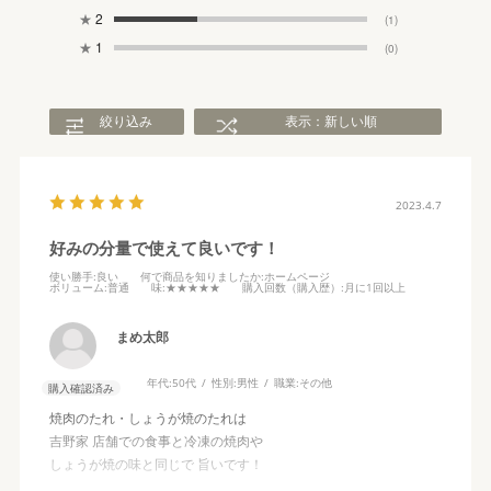
★
2
(1)
★
1
(0)
絞り込み
表示：新しい順
2023.4.7
好みの分量で使えて良いです！
使い勝手
:良い
何で商品を知りましたか
:ホームページ
ボリューム
:普通
味
:★★★★★
購入回数（購入歴）
:月に1回以上
まめ太郎
年代:
50代
性別:
男性
職業:
その他
購入確認済み
焼肉のたれ・しょうが焼のたれは
吉野家 店舗での食事と冷凍の焼肉や
しょうが焼の味と同じで 旨いです！