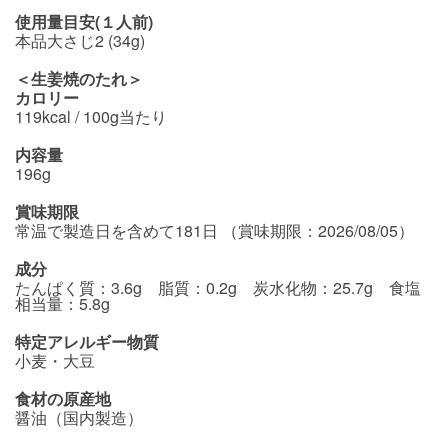
使用量目安(１人前)
本品大さじ2 (34g)
＜生姜焼のたれ＞
カロリー
119kcal / 100g当たり
内容量
196g
賞味期限
常温で製造日を含めて181日 （賞味期限：2026/08/05）
成分
たんぱく質：3.6g 脂質：0.2g 炭水化物：25.7g 食塩
相当量：5.8g
特定アレルギー物質
小麦・大豆
食材の原産地
醤油（国内製造）