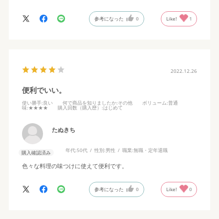
参考になった
0
Like!
1
2022.12.26
便利でいい。
使い勝手
:良い
何で商品を知りましたか
:その他
ボリューム
:普通
味
:★★★★
購入回数（購入歴）
:はじめて
たぬきち
年代:
50代
性別:
男性
職業:
無職・定年退職
購入確認済み
色々な料理の味つけに使えて便利です。
参考になった
0
Like!
0