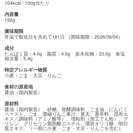
154kcal / 100g当たり
内容量
192g
賞味期限
常温で製造日を含めて181日 （賞味期限：2026/08/04）
成分
たんぱく質：4.0g 脂質：4.8g 炭水化物：23.6g 食塩
相当量：5.4g
特定アレルギー物質
小麦・ごま・大豆・りんご
食材の原産地
醤油（国内製造）
原材料
醤油（国内製造）、砂糖、発酵調味料、ごま油、にんにく
ペースト、ごま、濃縮りんご果汁、寒天、香辛料、昆布エ
キス／調味料（アミノ酸等）、増粘剤（加工でん粉）、グ
リシン、グリセリン脂肪酸エステル、環状オリゴ糖、明日
葉エキス、（一部に小麦・ごま・大豆・りんごを含む）