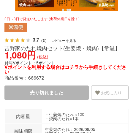
2日～3日で発送いたします (出荷休業日を除く)
3.7
（3）
レビューを見る
吉野家のたれ焼肉セット(生姜焼・焼肉)【常温】
1,080円
(税込)
付与Vポイント：
5ポイント
Vポイントを利用する場合は
コチラ
から手続きしてくださ
い
商品番号：
666672
売り切れました
お気に入り
・生姜焼のたれ ×1本
内容量
・焼肉のたれ×1本
生姜焼のたれ：2026/08/05
賞味期限