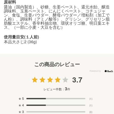
原材料
醤油（国内製造）、砂糖、生姜ペースト、還元水飴、醸造
調味料、玉葱ペースト、にんにくペースト、コチュジャ
ン、食塩、生姜パウダー、酵母パウダー／増粘剤（加工で
ん粉）、調味料（アミノ酸等）、グリシン、グリセリン脂
肪酸エステル、香辛料抽出物、環状オリゴ糖、明日葉エキ
ス、（一部に小麦・大豆を含む）
使用量目安(１人前)
本品大さじ2 (36g)
この商品のレビュー
3.7
3
レビュー件数：
件
★
5
(1)
★
4
(1)
★
3
(0)