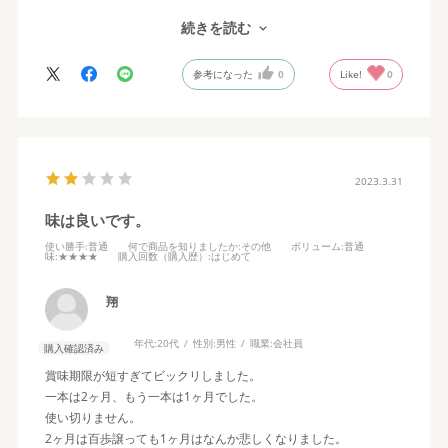
焼肉系の料理の他に野菜炒めの時にも使え好みの分量で味付けが
続きを読む
出来るので良いですね。
参考になった
0
Like!
0
今回 初めて購入しましたが
リピ買い 有りです！
2023.3.31
味は良いです。
使い勝手
:普通
何で商品を知りましたか
:その他
ボリューム
:普通
味
:★★★★
購入回数（購入歴）
:はじめて
翔
年代:
20代
性別:
男性
職業:
会社員
購入確認済み
賞味期限が短すぎてビックリしました。
一本は2ヶ月、もう一本は1ヶ月でした。
使い切りません。
2ヶ月は百歩譲っても1ヶ月はなんか悲しくなりました。