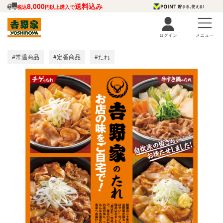
8,000
送料込み
税込
円以上購入で
ログイン
メニュー
#常温商品
#定番商品
#たれ