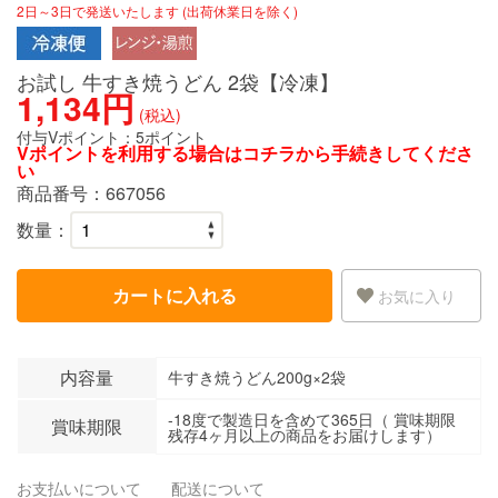
2日～3日で発送いたします (出荷休業日を除く)
お試し 牛すき焼うどん 2袋【冷凍】
1,134円
(税込)
付与Vポイント：
5ポイント
Vポイントを利用する場合は
コチラ
から手続きしてくださ
い
商品番号：
667056
数量：
カートに入れる
お気に入り
内容量
牛すき焼うどん200g×2袋
-18度で製造日を含めて365日（ 賞味期限
賞味期限
残存4ヶ月以上の商品をお届けします）
お支払いについて
配送について