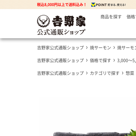
税込8,000円以上で送料込み！
商品を探す
価格
～
牛丼の
3
丼もの
5
牛丼の具
吉野家公式通販ショップ
焼サーモン
焼サーモ
7
豚丼の具
焼鶏丼の具
吉野家公式通販ショップ
価格で探す
3,000～5
親子丼の具
吉野家公式通販ショップ
カテゴリで探す
惣菜
牛焼肉の具
カレー
カレー・ハヤシ