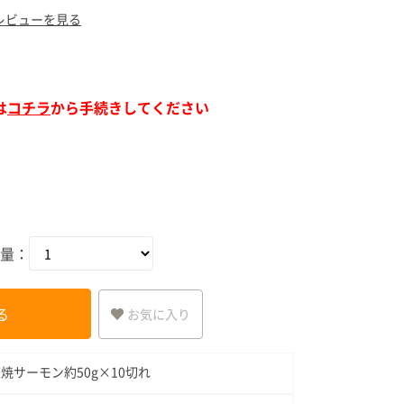
ア（SPEEDIA）
レビューを見る
は
コチラ
から手続きしてください
量：
る
お気に入り
焼サーモン約50g×10切れ