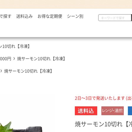
で探す
2,999円
送料込み
お得な定期便
シーン別
初めての方へ
具
定番セット商品
漬物・薬味
,000～5,000円
一人暮らしの方へ
惣菜
漬物・薬味
汁物
,001～7,000円
贈り物に
から揚げ
紅生姜
とん汁
ン10切れ【冷凍】
,001円～
定番セット商品
豚しょうが焼
お新香
牛すい
牛すき
キムチ
,000円
焼サーモン10切れ【冷凍】
お弁当におすすめ
麺類
唐辛子
焼サーモン10切れ【冷凍】
ダチョウ肉
とろろ
焼サーモン
牛たん
2日～3日で発送いたします (
常温食品
介護・健康食品
吉野
缶飯（非常食）
トク牛（トクホ）
どんぶ
常温食品
介護食
箸・ス
焼サーモン10切れ【
雑貨