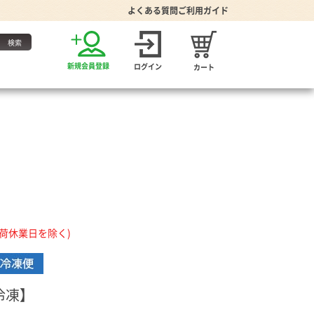
よくある質問
ご利用ガイド
お得な定期便
新規会員登録
ログイン
カート
・たれ
出荷休業日を除く)
家グッズ
り・食器
プーン
冷凍】