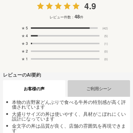
4.9
48
レビュー件数：
件
★
5
(42)
★
4
(5)
★
3
(1)
★
2
(0)
★
1
(0)
レビューのAI要約
お客様の声
ご利用シーン
本物の吉野家どんぶりで食べる牛丼の特別感が高く評
価されています
大盛りサイズの丼は使いやすく、具材がこぼれにくい
設計になっています
金文字の丼は品質が良く、店舗の雰囲気を再現できま
す