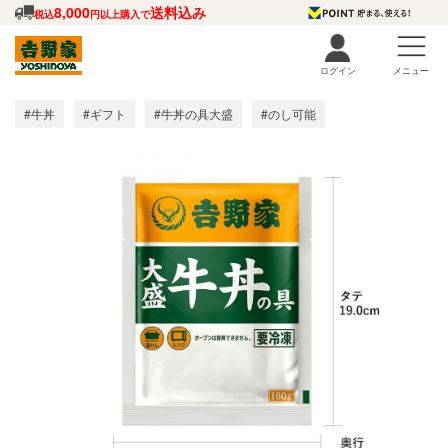
8,000
送料込み
税込
円以上購入で
ログイン
メニュー
#牛丼
#ギフト
#牛丼の具大盛
#のし可能