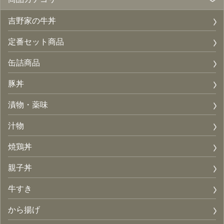
吉野家の牛丼
定番セット商品
缶詰商品
豚丼
漬物・薬味
汁物
焼鶏丼
親子丼
牛すき
から揚げ