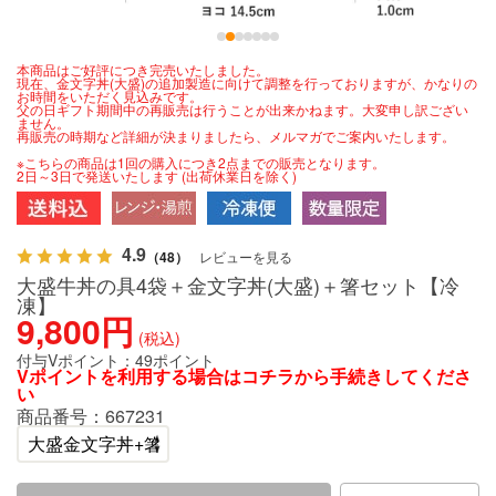
本商品はご好評につき完売いたしました。
現在、金文字丼(大盛)の追加製造に向けて調整を行っておりますが、かなりの
お時間をいただく見込みです。
父の日ギフト期間中の再販売は行うことが出来かねます。大変申し訳ござい
ません。
再販売の時期など詳細が決まりましたら、メルマガでご案内いたします。
※こちらの商品は1回の購入につき2点までの販売となります。
2日～3日で発送いたします (出荷休業日を除く)
4.9
（48）
レビューを見る
大盛牛丼の具4袋＋金文字丼(大盛)＋箸セット【冷
凍】
9,800円
(税込)
付与Vポイント：
49ポイント
Vポイントを利用する場合は
コチラ
から手続きしてくださ
い
商品番号：
667231