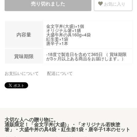
売り切れました
お気に入り
金文字丼(大盛)×1個
オリジナル箸×1膳
内容量
大盛牛丼の具160g×4袋
紅生姜×1袋
唐辛子×1本
-18度で製造日を含めて365日 （ 賞味期限
賞味期限
が3ヶ月以上ある商品をお届けします。）
お支払いについて
配送について
大切な人への贈り物に。
通販限定！「金文字丼(大盛)」・「オリジナル若狭塗
箸」・大盛牛丼の具4袋・紅生姜1袋・唐辛子1本のセット