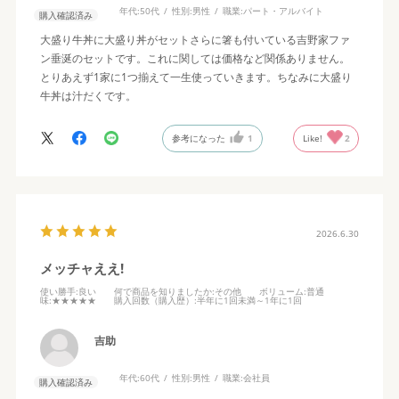
年代:
50代
性別:
男性
職業:
パート・アルバイト
購入確認済み
大盛り牛丼に大盛り丼がセットさらに箸も付いている吉野家ファ
ン垂涎のセットです。これに関しては価格など関係ありません。
とりあえず1家に1つ揃えて一生使っていきます。ちなみに大盛り
牛丼は汁だくです。
参考になった
1
Like!
2
2026.6.30
メッチャええ!
使い勝手
:良い
何で商品を知りましたか
:その他
ボリューム
:普通
味
:★★★★★
購入回数（購入歴）
:半年に1回未満～1年に1回
吉助
年代:
60代
性別:
男性
職業:
会社員
購入確認済み