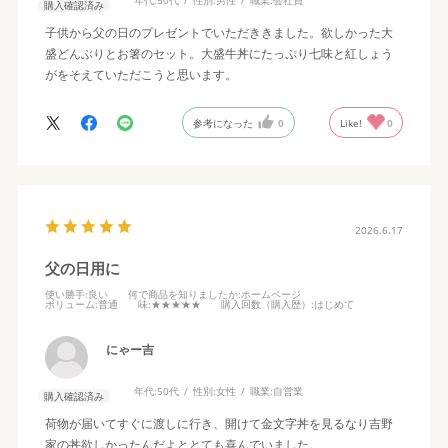
年代:
50代
性別:
男性
職業:
会社員
購入確認済み
子供から父の日のプレゼントでいただききました。欲しかった大
盛どんぶりとお箸のセット。大盛牛丼にたっぷり七味と紅しょう
がをそえていただこうと思います。
参考になった
0
Like!
0
2026.6.17
父の日用に
使い勝手
:良い
何で商品を知りましたか
:ホームページ
ボリューム
:普通
味
:★★★★★
購入回数（購入歴）
:はじめて
にゃー吉
年代:
50代
性別:
女性
職業:
自営業
購入確認済み
荷物が届いてすぐに渡しに行き、開けて金文字丼を見るなり吉野
家の丼欲しかったんだよととても喜んでいました。