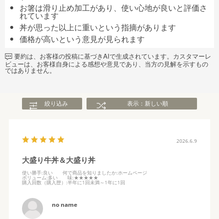
お箸は滑り止め加工があり、使い心地が良いと評価さ
れています
丼が思った以上に重いという指摘があります
価格が高いという意見が見られます
要約は、お客様の投稿に基づきAIで生成されています。カスタマーレ
ビューは、お客様自身による感想や意見であり、当方の見解を示すもの
ではありません。
絞り込み
表示：新しい順
2026.6.9
大盛り牛丼＆大盛り丼
使い勝手
:良い
何で商品を知りましたか
:ホームページ
ボリューム
:多い
味
:★★★★★
購入回数（購入歴）
:半年に1回未満～1年に1回
no name