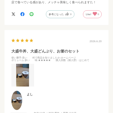
店で食べている感があり、メッチャ美味しく食べられますた！
参考になった
0
Like!
0
2026.6.20
大盛牛丼、大盛どんぶり、お箸のセット
使い勝手
:良い
何で商品を知りましたか
:ホームページ
ボリューム
:多い
味
:★★★★★
購入回数（購入歴）
:はじめて
よし