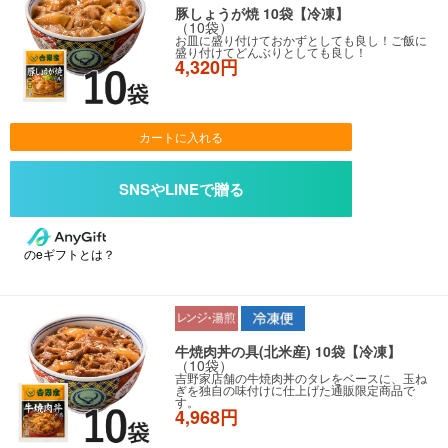
豚しょうが焼 10袋【冷凍】
（10袋）
お皿に盛り付けておかずとしても良し！ご飯に
盛り付けてどんぶりとしても良し！
4,320円
カートに入れる
のeギフトとは？
牛焼肉丼の具(北米産) 10袋【冷凍】
（10袋）
吉野家店舗の牛焼肉丼のタレをベースに、玉ね
ぎを独自の味付けに仕上げた通販限定商品で
す。
4,968円