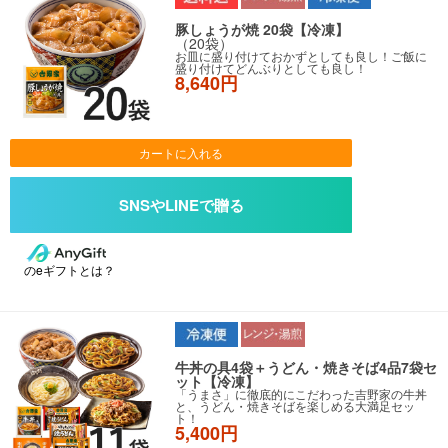
豚しょうが焼 20袋【冷凍】
（20袋）
お皿に盛り付けておかずとしても良し！ご飯に
盛り付けてどんぶりとしても良し！
8,640円
カートに入れる
のeギフトとは？
牛丼の具4袋＋うどん・焼きそば4品7袋セ
ット【冷凍】
「うまさ」に徹底的にこだわった吉野家の牛丼
と、うどん・焼きそばを楽しめる大満足セッ
ト！
5,400円