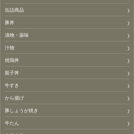
缶詰商品
豚丼
漬物・薬味
汁物
焼鶏丼
親子丼
牛すき
から揚げ
豚しょうが焼き
牛たん