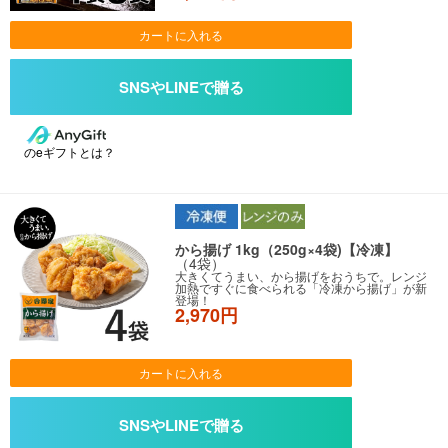
カートに入れる
のeギフトとは？
から揚げ 1kg（250g×4袋)【冷凍】
（4袋）
大きくてうまい、から揚げをおうちで。レンジ
加熱ですぐに食べられる「冷凍から揚げ」が新
登場！
2,970円
カートに入れる