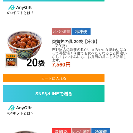
のeギフトとは？
焼鶏丼の具 20袋【冷凍】
（20袋）
吉野家の焼鶏丼の具が、まろやかな味わいにな
って再登場！何度でも食べたくなること間違い
なし！おつまみにも、お弁当の具にも大活躍し
ます。
7,560円
カートに入れる
のeギフトとは？