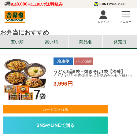
8,000
送料込み
税込
円以上購入で
ログイン
メニュー
お弁当におすすめ
安い順
高い順
商品名
発売日
うどん3品6袋＋焼きそば1袋【冷凍】
うどん3品と牛肉焼きそばを詰め合わせた麺セッ
ト！
3,996円
カートに入れる