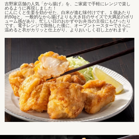
吉野家店舗の人気「から揚げ」を、ご家庭で手軽にレンジで楽し
めるように再現しました！
にんにくと生姜を効かせた、白米が進む味付けです。１個あたり
約50gと、一般的なから揚げよりも大き目のサイズで大満足のボリ
ューム感があり、忙しい日のおかずやお弁当の主役にもぴったり
です。電子レンジで加熱した後に、オーブントースターでさらに
温めると衣がカリッと仕上がり、よりおいしく召し上がれます。