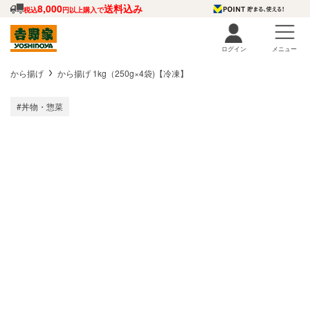
8,000
送料込み
税込
円以上購入で
ログイン
メニュー
から揚げ
から揚げ 1kg（250g×4袋)【冷凍】
#丼物・惣菜