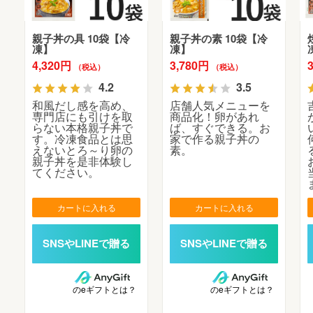
親子丼の具 10袋【冷
親子丼の素 10袋【冷
凍】
凍】
4,320円
3,780円
（税込）
（税込）
4.2
3.5
和風だし感を高め、
店舗人気メニューを
専門店にも引けを取
商品化！卵があれ
らない本格親子丼で
ば、すぐできる。お
す。冷凍食品とは思
家で作る親子丼の
えないとろ～り卵の
素。
親子丼を是非体験し
てください。
カートに入れる
カートに入れる
のeギフトとは？
のeギフトとは？