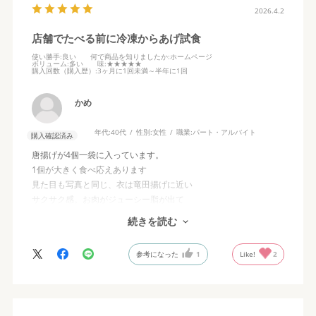
2026.4.2
店舗でたべる前に冷凍からあげ試食
使い勝手
:良い
何で商品を知りましたか
:ホームページ
ボリューム
:多い
味
:★★★★★
購入回数（購入歴）
:3ヶ月に1回未満～半年に1回
かめ
年代:
40代
性別:
女性
職業:
パート・アルバイト
購入確認済み
唐揚げが4個一袋に入っています。
1個が大きく食べ応えあります
見た目も写真と同じ、衣は竜田揚げに近い
サクサク感。お肉がジューシー脂が出て
とても美味しい唐揚げ。ニンニクも強めではなく
続きを読む
女性にも食べられる、マヨネーズやレモンを
かけなくても美味しい。
参考になった
1
Like!
2
最近冷凍商品の唐揚げだと袋ばかり大きく
中身のグラムが少なく感じますが
吉野家の唐揚げが間違えなく