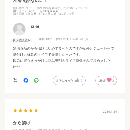
冷凍食品なのに！
使い勝手
:良い
何で商品を知りましたか
:ホームページ
ボリューム
:多い
味
:★★★★★
購入回数（購入歴）
:月に1回未満～3ヶ月に1回
KURI
年代:
40代
性別:
男性
職業:
会社員
購入確認済み
冷凍食品のから揚げは初めて食べたのですが意外とジューシーで
味付けも好みのタイプで美味しかったです。
因みに買うきっかけは商品説明のライブ映像をみて決めました
(^^♪
参考になった
0
Like!
2
2026.1.24
から揚げ