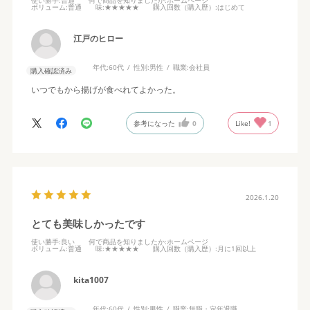
使い勝手
:普通
何で商品を知りましたか
:ホームページ
ボリューム
:普通
味
:★★★★★
購入回数（購入歴）
:はじめて
江戸のヒロー
年代:
60代
性別:
男性
職業:
会社員
購入確認済み
いつでもから揚げが食べれてよかった。
参考になった
0
Like!
1
2026.1.20
とても美味しかったです
使い勝手
:良い
何で商品を知りましたか
:ホームページ
ボリューム
:普通
味
:★★★★★
購入回数（購入歴）
:月に1回以上
kita1007
年代:
60代
性別:
男性
職業:
無職・定年退職