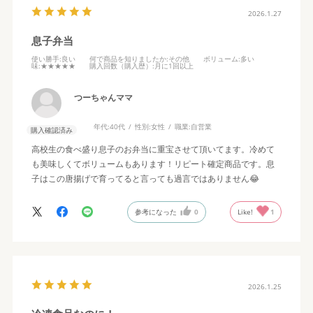
またリピートします。
2026.1.27
冷めても美味しいですが温かいうちに
おかず、おつまみに優秀です。
息子弁当
使い勝手
:良い
何で商品を知りましたか
:その他
ボリューム
:多い
味
:★★★★★
購入回数（購入歴）
:月に1回以上
つーちゃんママ
年代:
40代
性別:
女性
職業:
自営業
購入確認済み
高校生の食べ盛り息子のお弁当に重宝させて頂いてます。冷めて
も美味しくてボリュームもあります！リピート確定商品です。息
子はこの唐揚げで育ってると言っても過言ではありません😂
参考になった
0
Like!
1
2026.1.25