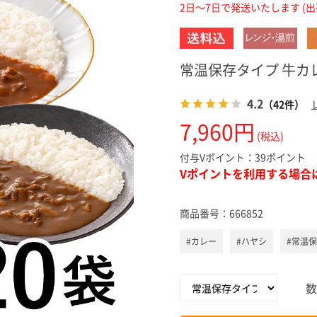
2日～7日で発送いたします (
スキンケ
常温保存タイプ 牛カ
4.2
（42件）
7,960円
(税込)
付与Vポイント：
39ポイント
Vポイントを利用する場合
商品番号：
666852
#カレー
#ハヤシ
#常温
数