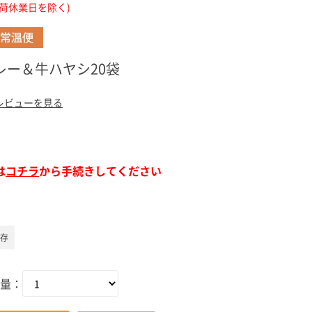
出荷休業日を除く)
ア（SPEEDIA）
レー＆牛ハヤシ20袋
レビューを見る
は
コチラ
から手続きしてください
保存
量：