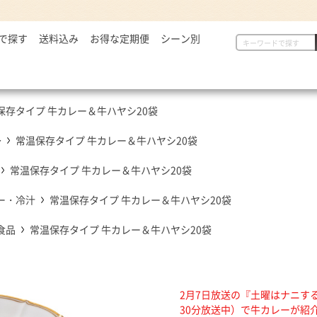
で探す
2,999円
送料込み
お得な定期便
シーン別
初めての方へ
具
定番セット商品
漬物・薬味
,000～5,000円
一人暮らしの方へ
惣菜
漬物・薬味
汁物
,001～7,000円
贈り物に
から揚げ
紅生姜
とん汁
保存タイプ 牛カレー＆牛ハヤシ20袋
,001円～
定番セット商品
豚しょうが焼
お新香
牛すい
牛すき
キムチ
～
常温保存タイプ 牛カレー＆牛ハヤシ20袋
お弁当におすすめ
麺類
唐辛子
常温保存タイプ 牛カレー＆牛ハヤシ20袋
ダチョウ肉
とろろ
焼サーモン
ー・冷汁
常温保存タイプ 牛カレー＆牛ハヤシ20袋
牛たん
食品
常温保存タイプ 牛カレー＆牛ハヤシ20袋
常温食品
介護・健康食品
吉野
缶飯（非常食）
トク牛（トクホ）
どんぶ
常温食品
介護食
箸・ス
2月7日放送の『土曜はナニす
雑貨
30分放送中）で牛カレーが紹