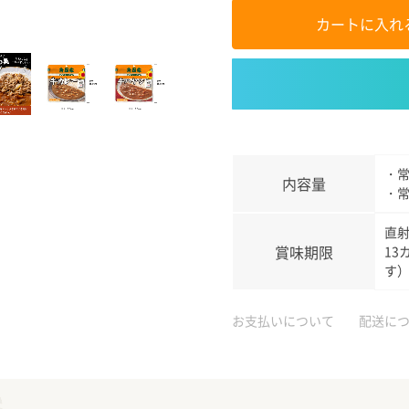
カートに入れ
・常
内容量
・常
直
賞味期限
13
す
お支払いについて
配送に