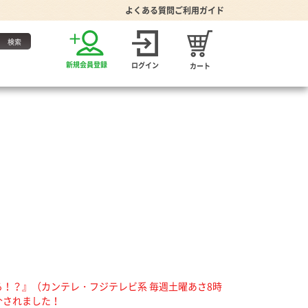
よくある質問
ご利用ガイド
お得な定期便
新規会員登録
ログイン
カート
・たれ
家グッズ
り・食器
プーン
る！？』（カンテレ・フジテレビ系 毎週土曜あさ8時
介されました！