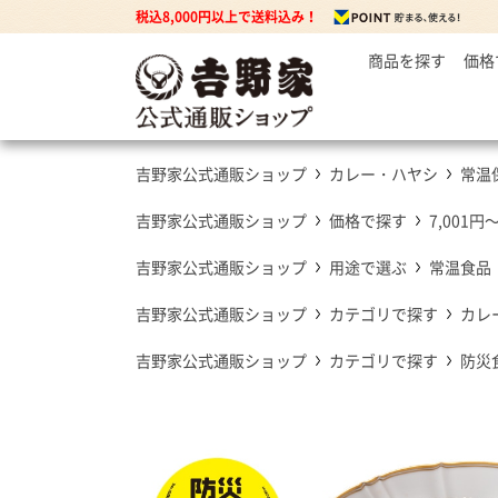
税込8,000円以上で送料込み！
商品を探す
価格
～
牛丼の
3
丼もの
5
牛丼の具
吉野家公式通販ショップ
カレー・ハヤシ
常温
7
豚丼の具
焼鶏丼の具
吉野家公式通販ショップ
価格で探す
7,001円
親子丼の具
吉野家公式通販ショップ
用途で選ぶ
常温食品
牛焼肉の具
吉野家公式通販ショップ
カテゴリで探す
カレ
吉野家公式通販ショップ
カテゴリで探す
防災
カレー
カレー・ハヤシ