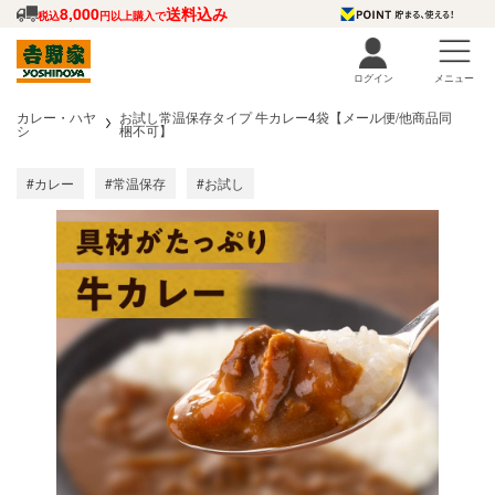
8,000
送料込み
税込
円以上購入で
ログイン
メニュー
カレー・ハヤ
お試し常温保存タイプ 牛カレー4袋【メール便/他商品同
シ
梱不可】
#カレー
#常温保存
#お試し