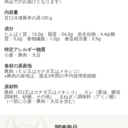
商品でのお届けとなります）
内容量
甘口冷凍豚丼の具120ｇ
成分
たんぱく質：12.0g 脂質：24.2g 炭水化物：4.4g(糖
質：3.2g 食物繊維：1.2g) 食塩相当量：2.5g
特定アレルギー物質
小麦・豚肉・大豆
食材の原産地
豚肉（ＥＵ又はカナダ又はメキシコ）
※豚肉の産地は、過去3年間の平均使用実績順
原材料
豚肉（EU又はカナダ又はメキシコ）、タレ（醤油、醸造
調味料、砂糖、その他）、玉ねぎ／調味料（アミノ酸）、
（一部に小麦・豚肉・大豆を含む）
関連商品