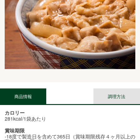
商品情報
調理方法
カロリー
281kcal/1袋あたり
賞味期限
-18度で製造日を含めて365日（賞味期限残存４ヶ月以上の