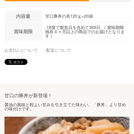
内容量
甘口豚丼の具120ｇ×20袋
-18度で製造日を含めて365日 （ 賞味期限
賞味期限
残存４ヶ月以上の商品でのお届けとなりま
す ）
お支払いについて
配送について
甘口の豚丼が新登場！
醤油の風味と程よい甘みを引き立てた味わい。「豚丼」より甘め
の味付けです。