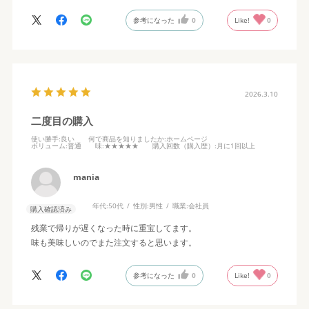
参考になった
0
Like!
0
2026.3.10
二度目の購入
使い勝手
:良い
何で商品を知りましたか
:ホームページ
ボリューム
:普通
味
:★★★★★
購入回数（購入歴）
:月に1回以上
mania
年代:
50代
性別:
男性
職業:
会社員
購入確認済み
残業で帰りが遅くなった時に重宝してます。
味も美味しいのでまた注文すると思います。
参考になった
0
Like!
0