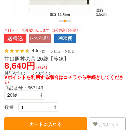
２日～３日で発送いたします (出荷休業日を除く)
4.5
（2）
レビューを見る
甘口豚丼の具 20袋【冷凍】
8,640円
(税込)
付与Vポイント：
43ポイント
Vポイントを利用する場合は
コチラ
から手続きしてくださ
い
商品番号：
667149
数量：
カートに入れる
お気に入り