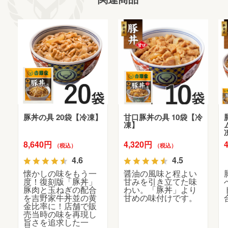
豚丼の具 20袋【冷凍】
甘口豚丼の具 10袋【冷
凍】
8,640円
4,320円
（税込）
（税込）
4.6
4.5
懐かしの味をもう一
醤油の風味と程よい
度！復刻版「豚丼」
甘みを引き立てた味
豚肉と玉ねぎの配合
わい。「豚丼」より
を吉野家牛丼並の黄
甘めの味付けです。
金比率に！店舗で販
売当時の味を再現し
旨さを追求した一