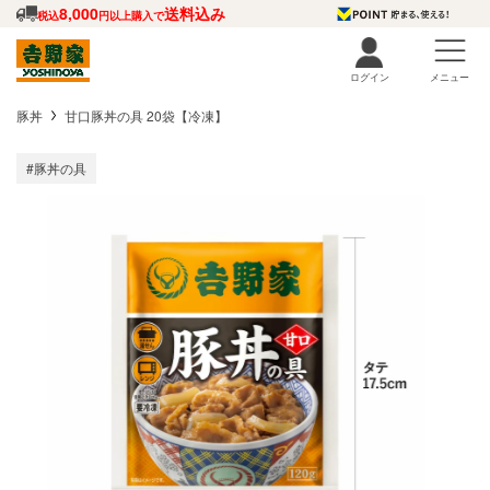
8,000
送料込み
税込
円以上購入で
ログイン
メニュー
豚丼
甘口豚丼の具 20袋【冷凍】
#豚丼の具