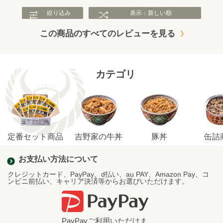
絞り込み
表示：新しい順
この商品のすべてのレビューを見る
カテゴリ
定番セット商品
吉野家の牛丼
豚丼
缶詰
お支払い方法について
クレジットカード、PayPay、d払い、au PAY、Amazon Pay、コ
ンビニ前払い、キャリア決済等からお選びいただけます。
PayPayご利用いただけま