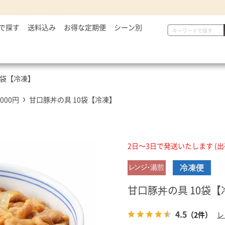
で探す
2,999円
送料込み
お得な定期便
シーン別
初めての方へ
具
定番セット商品
漬物・薬味
,000～5,000円
一人暮らしの方へ
惣菜
漬物・薬味
汁物
,001～7,000円
贈り物に
から揚げ
紅生姜
とん汁
0袋【冷凍】
,001円～
定番セット商品
豚しょうが焼
お新香
牛すい
牛すき
キムチ
,000円
甘口豚丼の具 10袋【冷凍】
お弁当におすすめ
麺類
唐辛子
ダチョウ肉
とろろ
焼サーモン
2日～3日で発送いたします (
牛たん
常温食品
介護・健康食品
吉野
甘口豚丼の具 10袋【
缶飯（非常食）
トク牛（トクホ）
どんぶ
常温食品
介護食
箸・ス
4.5
（2件）
レ
雑貨