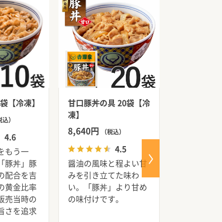
0袋【冷凍】
甘口豚丼の具 20袋【冷
豚丼の具食
凍】
ムチセット 
税込）
凍】
8,640円
4,428円
（税込）
（
4.6
4.5
をもう一
「豚丼」豚
醤油の風味と程よい甘
豚丼と甘口
の配合を吉
みを引き立てた味わ
比べができ
の黄金比率
い。「豚丼」より甘め
す。豚丼に
販売当時の
の味付けです。
ムチつき！
旨さを追求