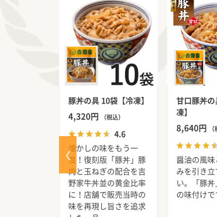
べ比べ+キ
豚丼の具 10袋【冷凍】
甘口豚丼の具
11袋【冷
凍】
4,320円
（税込）
8,640円
税込）
（
4.6
懐かしの味をもう一
豚丼の食べ
度！復刻版「豚丼」豚
醤油の風味
るセットで
肉と玉ねぎの配合を吉
みを引き立
よく合うキ
野家牛丼並の黄金比率
い。「豚丼
に！店舗で販売当時の
の味付けで
味を再現し旨さを追求