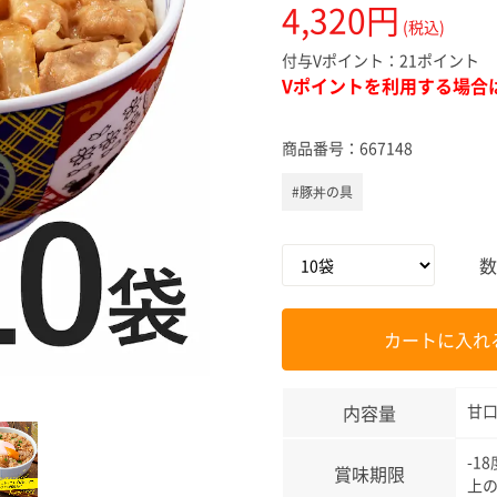
4,320円
スキンケ
(税込)
付与Vポイント：
21ポイント
Vポイントを利用する場合
商品番号：
667148
#豚丼の具
数
カートに入れ
内容量
甘口
-1
賞味期限
上