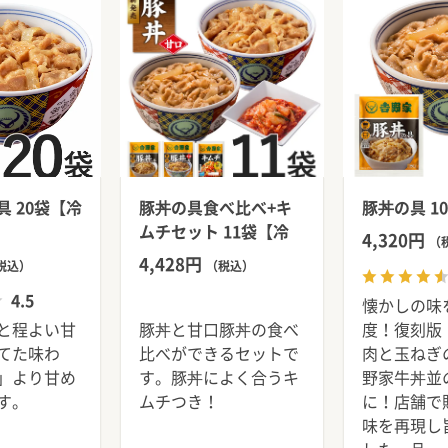
 20袋【冷
豚丼の具食べ比べ+キ
豚丼の具 1
ムチセット 11袋【冷
4,320円
（
凍】
4,428円
税込）
（税込）
4.5
懐かしの味
と程よい甘
豚丼と甘口豚丼の食べ
度！復刻版
てた味わ
比べができるセットで
肉と玉ねぎ
」より甘め
す。豚丼によく合うキ
野家牛丼並
す。
ムチつき！
に！店舗で
味を再現し