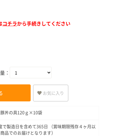
ア（SPEEDIA）
は
コチラ
から手続きしてください
量：
る
お気に入り
豚丼の具120ｇ×10袋
8度で製造日を含めて365日 （賞味期限残存４ヶ月以
の商品でのお届けとなります）