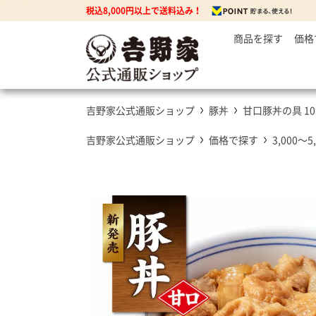
税込8,000円以上で送料込み！
商品を探す
価格
～
牛丼の
3
丼もの
5
牛丼の具
吉野家公式通販ショップ
豚丼
甘口豚丼の具 1
7
豚丼の具
焼鶏丼の具
吉野家公式通販ショップ
価格で探す
3,000～5
親子丼の具
牛焼肉の具
カレー
カレー・ハヤシ