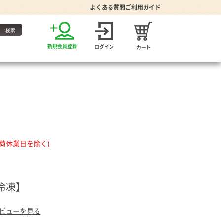
よくある質問
ご利用ガイド
お得な定期便
新規会員登録
ログイン
カート
・たれ
出荷休業日を除く)
家グッズ
冷凍】
り・食器
プーン
ビューを見る