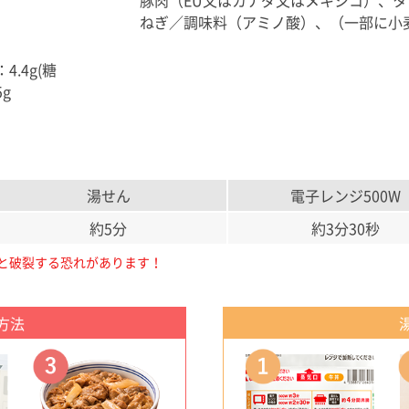
豚肉（EU又はカナダ又はメキシコ）、
ねぎ／調味料（アミノ酸）、（一部に小
4.4g(糖
g
湯せん
電子レンジ500W
約5分
約3分30秒
と破裂する恐れがあります！
方法