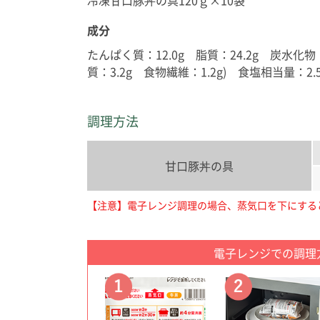
冷凍甘口豚丼の具120ｇ×10袋
成分
たんぱく質：12.0g 脂質：24.2g 炭水化物：
質：3.2g 食物繊維：1.2g) 食塩相当量：2.5
調理方法
甘口豚丼の具
【注意】電子レンジ調理の場合、蒸気口を下にする
電子レンジでの調理