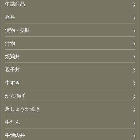
缶詰商品
豚丼
漬物・薬味
汁物
焼鶏丼
親子丼
牛すき
から揚げ
豚しょうが焼き
牛たん
牛焼肉丼