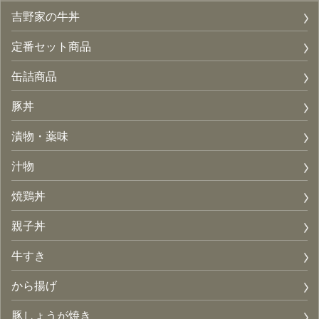
吉野家の牛丼
定番セット商品
缶詰商品
豚丼
漬物・薬味
汁物
焼鶏丼
親子丼
牛すき
から揚げ
豚しょうが焼き