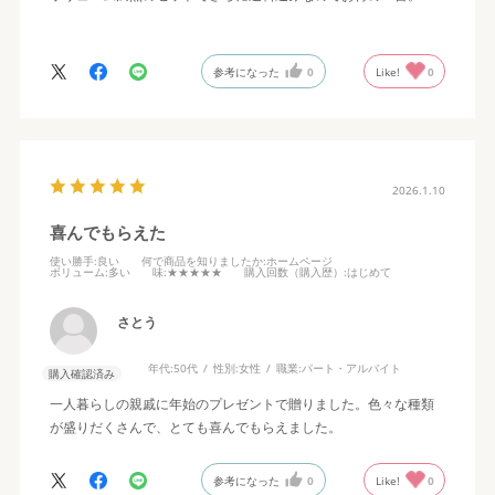
参考になった
0
Like!
0
2026.1.10
喜んでもらえた
使い勝手
:良い
何で商品を知りましたか
:ホームページ
ボリューム
:多い
味
:★★★★★
購入回数（購入歴）
:はじめて
さとう
年代:
50代
性別:
女性
職業:
パート・アルバイト
購入確認済み
一人暮らしの親戚に年始のプレゼントで贈りました。色々な種類
が盛りだくさんで、とても喜んでもらえました。
参考になった
0
Like!
0