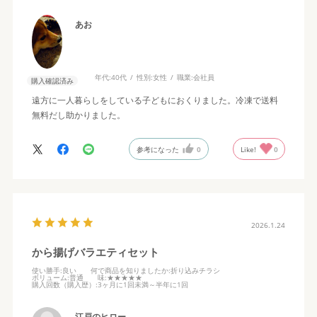
あお
年代:
40代
性別:
女性
職業:
会社員
購入確認済み
遠方に一人暮らしをしている子どもにおくりました。冷凍で送料
無料だし助かりました。
参考になった
0
Like!
0
2026.1.24
から揚げバラエティセット
使い勝手
:良い
何で商品を知りましたか
:折り込みチラシ
ボリューム
:普通
味
:★★★★★
購入回数（購入歴）
:3ヶ月に1回未満～半年に1回
江戸のヒロー