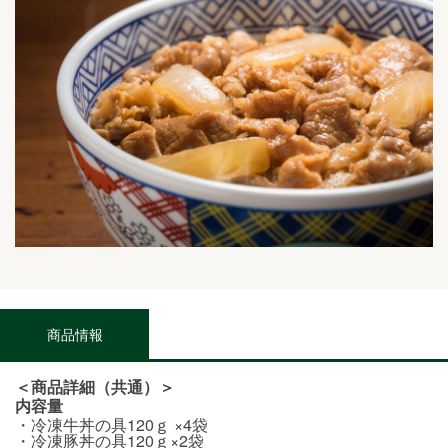
商品情報
＜商品詳細（共通）＞
内容量
・冷凍牛丼の具120ｇ ×4袋
・冷凍豚丼の具120ｇ×2袋