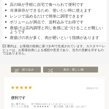
店の味が手軽に自宅で食べられて便利です
冷凍保存ができるため、使いたい時に使えます
レンジで温めるだけで簡単に調理できます
ボリュームが満点で、送料込みでお得です
唐揚げは店内調理と同じ食感に近づけることが難しい
ようです
唐揚げの衣が多く、肉が硬いという指摘があります
要約は、お客様の投稿に基づきAIで生成されています。カスタマーレ
ビューは、お客様自身による感想や意見であり、当方の見解を示すもの
ではありません。
絞り込み
表示：新しい順
2026.3.12
便利です
使い勝手
:良い
何で商品を知りましたか
:ホームページ
ボリューム
:普通
味
:★★★★★
購入回数（購入歴）
:はじめて