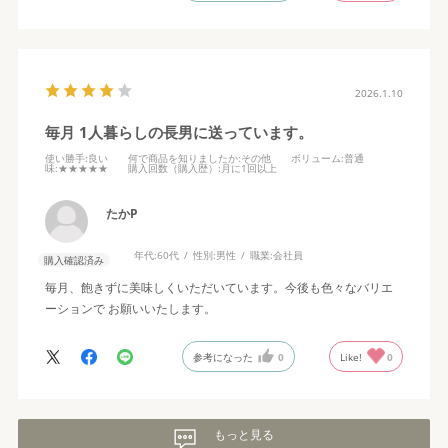
2026.1.10
毎月 1人暮らしの長男に送っています。
使い勝手
:良い
何で商品を知りましたか
:その他
ボリューム
:普通
味
:★★★★★
購入回数（購入歴）
:月に1回以上
たかP
年代:
60代
性別:
男性
職業:
会社員
購入確認済み
毎月、飽きずに美味しくいただいています。今後も色々なバリエ
ーションで お願いいたします。
参考になった
0
Like!
0
もっと見る