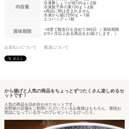
冷凍豚しょうが焼120ｇ× 2袋
内容量
冷凍親子丼の素120ｇ × 2袋
※商品に卵は含まれません
冷凍から揚げ250ｇ × 1袋
エコバッグ × 1枚
-18度で製造日を含めて365日 （ 賞味期限
賞味期限
が3ヶ月以上ある商品をお届けします。）
お支払いについて
配送について
から揚げと人気の商品をちょっとずつたくさん楽しめるセ
ットです！
人気の商品を詰め合わせたセットです。
吉野家の店舗をご利用いただいているお客様はもちろん、普段お
世話になっている方へのプレゼントにもぴったり。