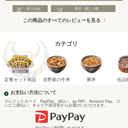
絞り込み
表示：新しい順
この商品のすべてのレビューを見る
カテゴリ
定番セット商品
吉野家の牛丼
豚丼
缶詰
お支払い方法について
クレジットカード、PayPay、d払い、au PAY、Amazon Pay、コ
ンビニ前払い、キャリア決済等からお選びいただけます。
PayPayご利用いただけま