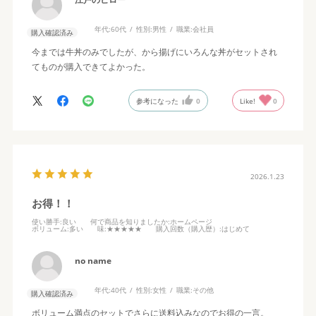
年代:
60代
性別:
男性
職業:
会社員
購入確認済み
今までは牛丼のみでしたが、から揚げにいろんな丼がセットされ
てものが購入できてよかった。
参考になった
0
Like!
0
2026.1.23
お得！！
使い勝手
:良い
何で商品を知りましたか
:ホームページ
ボリューム
:多い
味
:★★★★★
購入回数（購入歴）
:はじめて
no name
年代:
40代
性別:
女性
職業:
その他
購入確認済み
ボリューム満点のセットでさらに送料込みなのでお得の一言。