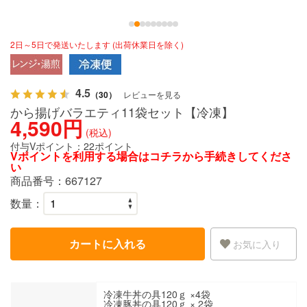
2日～5日で発送いたします (出荷休業日を除く)
4.5
（30）
レビューを見る
から揚げバラエティ11袋セット【冷凍】
4,590円
(税込)
付与Vポイント：
22ポイント
Vポイントを利用する場合は
コチラ
から手続きしてくださ
い
商品番号：
667127
数量：
カートに入れる
お気に入り
冷凍牛丼の具120ｇ ×4袋
冷凍豚丼の具120ｇ × 2袋