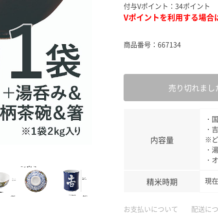
スキンケ
付与Vポイント：
34ポイント
Vポイントを利用する場合
商品番号：
667134
売り切れまし
・国
・吉
内容量
※
・湯
・オ
精米時期
現在
お支払いについて
配送に