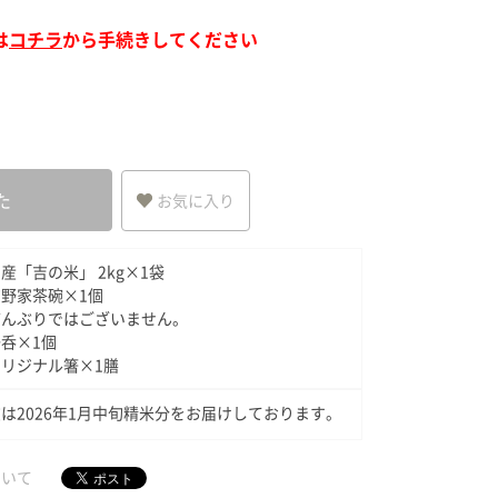
ア（SPEEDIA）
は
コチラ
から手続きしてください
た
お気に入り
産「吉の米」 2kg×1袋
野家茶碗×1個
どんぶりではございません。
呑×1個
リジナル箸×1膳
は2026年1月中旬精米分をお届けしております。
ついて