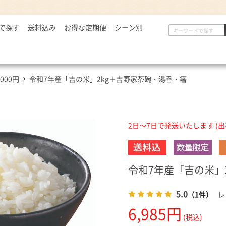
で探す
2,999円
送料込み
お得な定期便
シーン別
初めての方へ
具
定番セット商品
漬物・薬味
,000～5,000円
一人暮らしの方へ
惣菜
漬物・薬味
汁物
,001～7,000円
贈り物に
から揚げ
紅生姜
とん汁
,000円
令和7年産「吉の米」2kg＋吉野家茶碗・湯呑・箸
,001円～
定番セット商品
豚しょうが焼
お新香
牛すい
牛すき
キムチ
お弁当におすすめ
麺類
唐辛子
ダチョウ肉
とろろ
2日～7日で発送いたします (
焼サーモン
牛たん
令和7年産「吉の米」
常温食品
介護・健康食品
吉野
缶飯（非常食）
トク牛（トクホ）
どんぶ
5.0
（1件）
レ
常温食品
介護食
箸・ス
6,985円
(税込)
雑貨