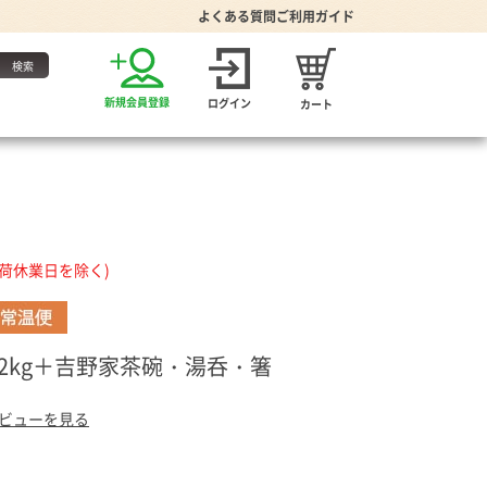
よくある質問
ご利用ガイド
お得な定期便
新規会員登録
ログイン
カート
・たれ
出荷休業日を除く)
2kg＋吉野家茶碗・湯呑・箸
家グッズ
り・食器
ビューを見る
プーン