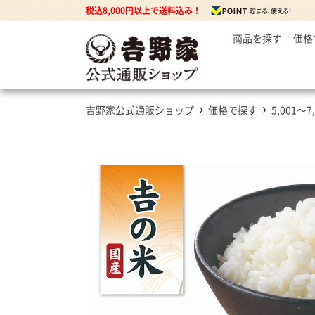
税込8,000円以上で送料込み！
商品を探す
価格
～
牛丼の
3
丼もの
5
牛丼の具
吉野家公式通販ショップ
価格で探す
5,001～7
7
豚丼の具
焼鶏丼の具
親子丼の具
牛焼肉の具
カレー
カレー・ハヤシ