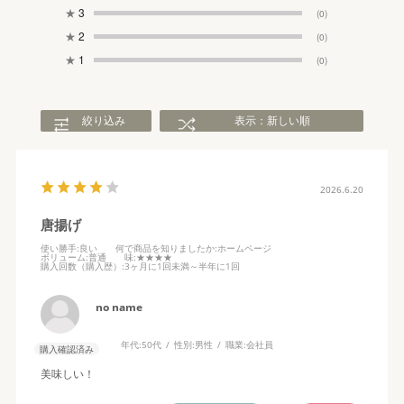
★
3
(0)
★
2
(0)
★
1
(0)
絞り込み
表示：新しい順
2026.6.20
唐揚げ
使い勝手
:良い
何で商品を知りましたか
:ホームページ
ボリューム
:普通
味
:★★★★
購入回数（購入歴）
:3ヶ月に1回未満～半年に1回
no name
年代:
50代
性別:
男性
職業:
会社員
購入確認済み
美味しい！