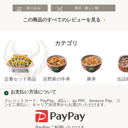
絞り込み
表示：新しい順
この商品のすべてのレビューを見る
カテゴリ
定番セット商品
吉野家の牛丼
豚丼
缶詰
お支払い方法について
クレジットカード、PayPay、d払い、au PAY、Amazon Pay、コ
ンビニ前払い、キャリア決済等からお選びいただけます。
PayPayご利用いただけま