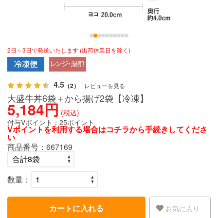
2日～3日で発送いたします (出荷休業日を除く)
4.5
（2）
レビューを見る
大盛牛丼6袋＋から揚げ2袋【冷凍】
5,184円
(税込)
付与Vポイント：
25ポイント
Vポイントを利用する場合は
コチラ
から手続きしてくださ
い
商品番号：
667169
数量：
カートに入れる
お気に入り