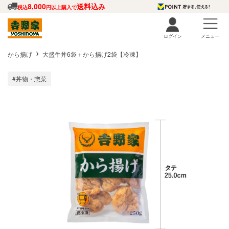
8,000
送料込み
税込
円以上購入で
ログイン
メニュー
から揚げ
大盛牛丼6袋＋から揚げ2袋【冷凍】
#丼物・惣菜