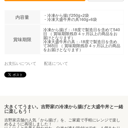
・冷凍から揚げ250g×2袋
内容量
・冷凍大盛牛丼の具160g×6袋
冷凍から揚げ：-18度で製造日を含めて540
日 （ 賞味期限残存４ヶ月以上の商品をお
届けとなります）
賞味期限
冷凍大盛牛丼の具：-18度で製造日を含め
て365日 （ 賞味期限残存４ヶ月以上の商品
をお届けとなります）
お支払いについて
配送について
大きくてうまい。吉野家の冷凍から揚げと大盛牛丼と一緒
に楽しもう！
吉野家店舗の人気「から揚げ」を、ご家庭で手軽にレンジで楽し
めるように再現しました！
にんにくと生姜を効かせた、白米が進む味付けです。１個あたり