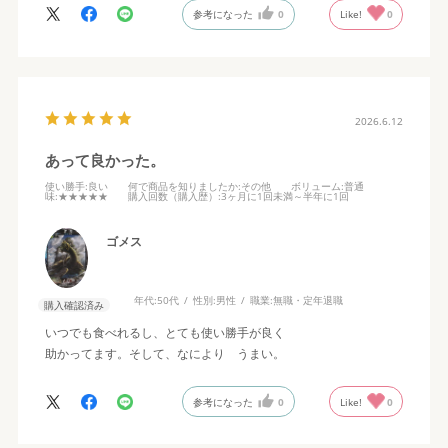
参考になった
0
Like!
0
2026.6.12
あって良かった。
使い勝手
:良い
何で商品を知りましたか
:その他
ボリューム
:普通
味
:★★★★★
購入回数（購入歴）
:3ヶ月に1回未満～半年に1回
ゴメス
年代:
50代
性別:
男性
職業:
無職・定年退職
購入確認済み
いつでも食べれるし、とても使い勝手が良く
助かってます。そして、なにより うまい。
参考になった
0
Like!
0