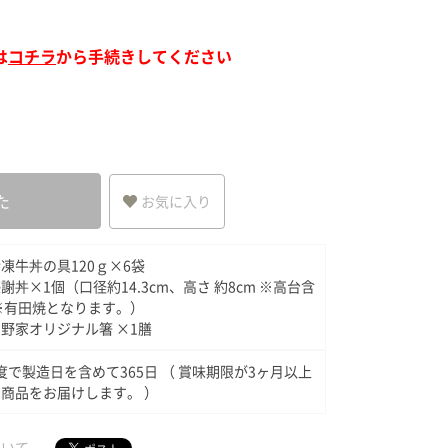
ア（SPEEDIA）
は
コチラ
から手続きしてください
た
お気に入り
凍牛丼の具120ｇ×6袋
謝丼×1個（口径約14.3cm、高さ 約8cm ※高台含
※有田焼となります。）
野家オリジナル箸 ×1膳
8度で製造日を含めて365日 （ 賞味期限が3ヶ月以上
商品をお届けします。 ）
ついて