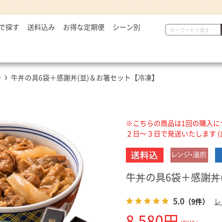
で探す
2,999円
送料込み
お得な定期便
シーン別
初めての方へ
具
定番セット商品
漬物・薬味
,000～5,000円
一人暮らしの方へ
惣菜
漬物・薬味
汁物
,001～7,000円
贈り物に
から揚げ
紅生姜
とん汁
～
牛丼の具6袋＋感謝丼(並)＆お箸セット【冷凍】
,001円～
定番セット商品
豚しょうが焼
お新香
牛すい
牛すき
キムチ
お弁当におすすめ
麺類
唐辛子
ダチョウ肉
とろろ
※こちらの商品は1回の購入に
２日～３日で発送いたします (
焼サーモン
牛たん
常温食品
介護・健康食品
吉野
牛丼の具6袋＋感謝丼
缶飯（非常食）
トク牛（トクホ）
どんぶ
5.0
（9件）
レ
常温食品
介護食
箸・ス
8,580円
雑貨