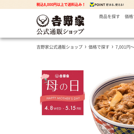
税込8,000円以上で送料込み！
商品を探す
価格
～
牛丼の
3
丼もの
5
牛丼の具
吉野家公式通販ショップ
価格で探す
7,001円
7
豚丼の具
焼鶏丼の具
親子丼の具
牛焼肉の具
カレー
カレー・ハヤシ