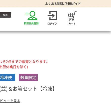
よくある質問
ご利用ガイド
お得な定期便
新規会員登録
ログイン
カート
・たれ
つき2点までの販売となります。
出荷休業日を除く)
家グッズ
(並)＆お箸セット【冷凍】
り・食器
ビューを見る
プーン