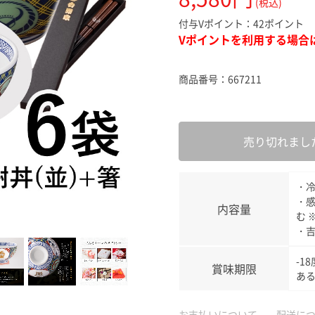
(税込)
スキンケ
付与Vポイント：
42ポイント
Vポイントを利用する場合
商品番号：
667211
売り切れまし
・冷
・感
内容量
む 
・吉
-1
賞味期限
ある
お支払いについて
配送に