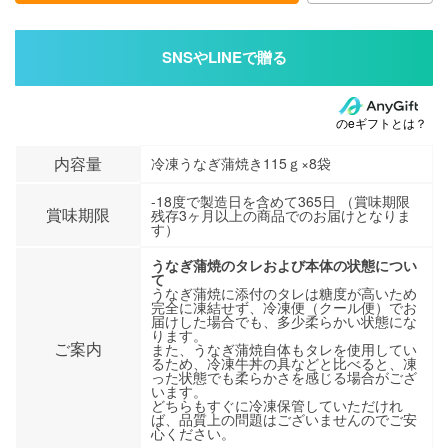
のeギフトとは？
内容量
冷凍うなぎ蒲焼き115ｇ×8袋
-18度で製造日を含めて365日 （賞味期限
賞味期限
残存3ヶ月以上の商品でのお届けとなりま
す）
うなぎ蒲焼のタレおよび本体の状態につい
て
うなぎ蒲焼に添付のタレは糖度が高いため
完全に凍結せず、冷凍便（クール便）でお
届けした場合でも、多少柔らかい状態にな
ります。
ご案内
また、うなぎ蒲焼自体もタレを使用してい
るため、冷凍牛丼の具などと比べると、凍
った状態でも柔らかさを感じる場合がござ
います。
どちらもすぐに冷凍保管していただけれ
ば、品質上の問題はございませんのでご安
心ください。