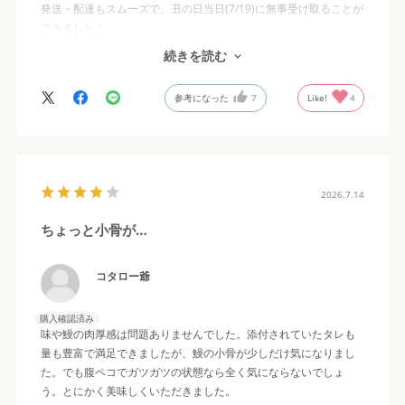
発送・配達もスムーズで、丑の日当日(7/19)に無事受け取ることが
できました！
晩ごはんに賞味(๑´ڡ`๑)
続きを読む
湯煎で簡単に調理できるのと、別添えでタレがたっぷり付いてい
るのがいいですね
参考になった
7
Like!
4
食べ盛りの子供たちは２袋分を盛り付けた特上(笑)
私たち夫婦は1袋ずつ、でも身が大きくて上になるのではないでし
ょうか
いざ実食+.٩(･∀︎･).+ﾟｷﾗｰﾝ
店舗でも食べたことあるので分かっていましたが、大きくて食べ
2026.7.14
応えあって柔らか( ﾟдﾟ)ｳﾏｯ!
臭みは気になりませんでした
ちょっと小骨が…
冷凍でいつでも思い立った時に食べられるのが便利ですね
ぜいたくですが、いつも常備しておきたくなります
一度に８袋を食べ切ってしまったので、すぐに追加発注しまし
コタロー爺
た！
次はうなぎと牛丼のセット
購入確認済み
贅沢にうなぎ・牛丼を作りました
味や鰻の肉厚感は問題ありませんでした。添付されていたタレも
これも美味でした\(●⁰౪⁰●\)(//●⁰౪⁰●)//
量も豊富で満足できましたが、鰻の小骨が少しだけ気になりまし
た。でも腹ペコでガツガツの状態なら全く気にならないでしょ
う。とにかく美味しくいただきました。