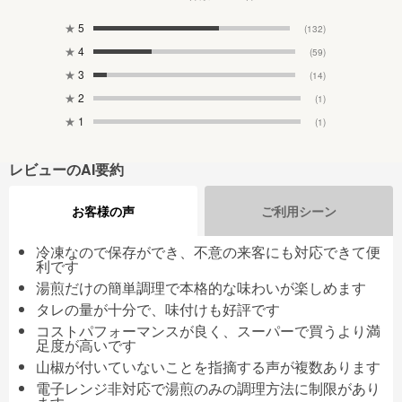
★
5
(132)
★
4
(59)
★
3
(14)
★
2
(1)
★
1
(1)
レビューのAI要約
お客様の声
ご利用シーン
冷凍なので保存ができ、不意の来客にも対応できて便
利です
湯煎だけの簡単調理で本格的な味わいが楽しめます
タレの量が十分で、味付けも好評です
コストパフォーマンスが良く、スーパーで買うより満
足度が高いです
山椒が付いていないことを指摘する声が複数あります
電子レンジ非対応で湯煎のみの調理方法に制限があり