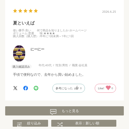
2026.6.25
夏といえば
使い勝手
:良い
何で商品を知りましたか
:ホームページ
ボリューム
:普通
味
:★★★★
購入回数（購入歴）
:半年に1回未満～1年に1回
にーにー
年代:
40代
性別:
男性
職業:
会社員
購入確認済み
手頃で便利なので、去年から買い始めました。
参考になった
0
Like!
0
もっと見る
絞り込み
表示：新しい順