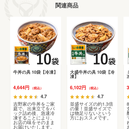
関連商品
牛丼の具 10袋【冷凍】
大盛牛丼の具 10袋【冷
凍】
4,644円
6,102円
（税込）
（税込）
4.7
4.7
吉野家の牛丼をご家
並盛サイズの約1.3倍
庭で。出来立てをパ
の量！並盛サイズで
ック詰め後、急速冷
は物足りないという
凍することにより、
方におススメです。
お店の味をそのまま
お届けいたします。