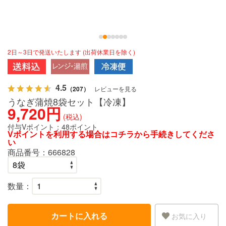
2日～3日で発送いたします (出荷休業日を除く)
4.5
（207）
レビューを見る
うなぎ蒲焼8袋セット【冷凍】
9,720円
(税込)
付与Vポイント：
48ポイント
Vポイントを利用する場合は
コチラ
から手続きしてくださ
い
商品番号：
666828
数量：
カートに入れる
お気に入り