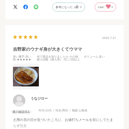
参考になった
0
Like!
0
2025.7.31
吉野家のウナギ身が大きくてウママ
使い勝手
:良い
何で商品を知りましたか
:その他
ボリューム
:多い
味
:★★★★★
購入回数（購入歴）
:月に1回以上
うなジロー
年代:
50代
性別:
男性
職業:
公務員
購入確認済み
土用の丑の日が近づいたころに、お値打ちメールを目にしてたま
らず注文