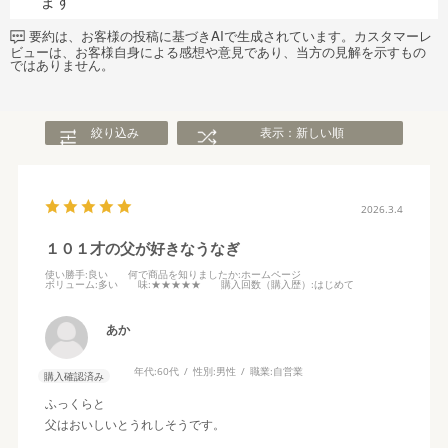
ます
要約は、お客様の投稿に基づきAIで生成されています。カスタマーレ
ビューは、お客様自身による感想や意見であり、当方の見解を示すもの
ではありません。
絞り込み
表示：新しい順
2026.3.4
１０１才の父が好きなうなぎ
使い勝手
:良い
何で商品を知りましたか
:ホームページ
ボリューム
:多い
味
:★★★★★
購入回数（購入歴）
:はじめて
あか
年代:
60代
性別:
男性
職業:
自営業
購入確認済み
ふっくらと
父はおいしいとうれしそうです。