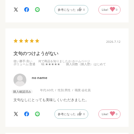
参考になった
0
Like!
0
2026.7.12
文句のつけようがない
使い勝手
:良い
何で商品を知りましたか
:ホームページ
ボリューム
:普通
味
:★★★★★
購入回数（購入歴）
:はじめて
no name
年代:
60代
性別:
男性
職業:
会社員
購入確認済み
文句なしにとっても美味しくいただきました。
参考になった
0
Like!
0