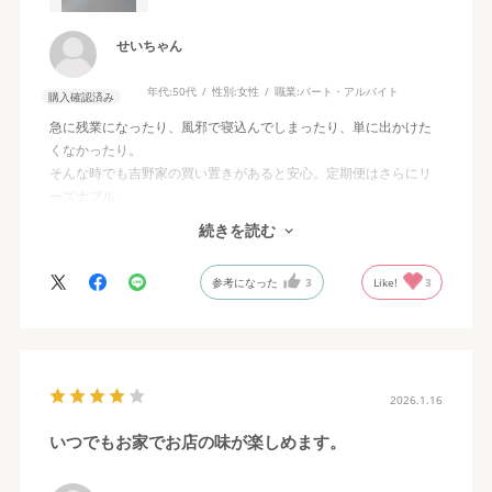
せいちゃん
年代:
50代
性別:
女性
職業:
パート・アルバイト
購入確認済み
急に残業になったり、風邪で寝込んでしまったり、単に出かけた
くなかったり。
そんな時でも吉野家の買い置きがあると安心。定期便はさらにリ
ーズナブル。
ごはんでもうどんでも合うし、たまごや野菜と合わせれば栄養満
続きを読む
点の副菜にもなる。
それに……冷凍庫で場所を取らない！ 冷蔵庫がちいさくても安心で
参考になった
3
Like!
3
す。
2026.1.16
いつでもお家でお店の味が楽しめます。