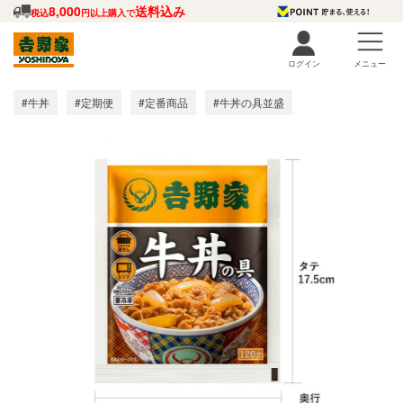
8,000
送料込み
税込
円以上購入で
ログイン
メニュー
#牛丼
#定期便
#定番商品
#牛丼の具並盛