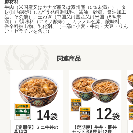
原材料
牛肉（米国産又はカナダ産又は豪州産（5％未満））、タ
レ(国内製造)（ぶどう発酵調味料、醤油、砂糖、醤油加工
品、その他）、玉ねぎ（中国又は国産又は米国（5％未
満））/調味料（アミノ酸等）、カラメル色素、酸味料、
香辛料抽出物、乳化剤、（一部に小麦・牛肉・大豆・りん
ご・ゼラチンを含む）
関連商品
【定期便】ミニ牛丼の
【定期便】牛丼・豚丼
具14袋
セット各6袋 計12袋