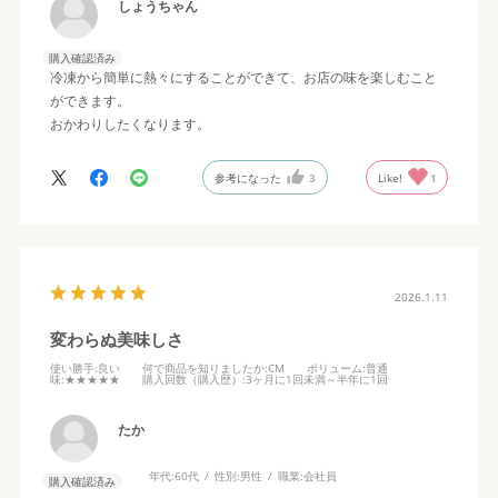
しょうちゃん
購入確認済み
冷凍から簡単に熱々にすることができて、お店の味を楽しむこと
ができます。
おかわりしたくなります。
参考になった
3
Like!
1
2026.1.11
変わらぬ美味しさ
使い勝手
:良い
何で商品を知りましたか
:CM
ボリューム
:普通
味
:★★★★★
購入回数（購入歴）
:3ヶ月に1回未満～半年に1回
たか
年代:
60代
性別:
男性
職業:
会社員
購入確認済み