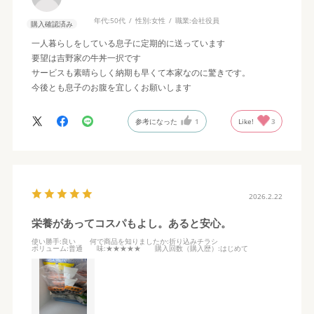
年代:
50代
性別:
女性
職業:
会社役員
購入確認済み
一人暮らしをしている息子に定期的に送っています
要望は吉野家の牛丼一択です
サービスも素晴らしく納期も早くて本家なのに驚きです。
今後とも息子のお腹を宜しくお願いします
参考になった
1
Like!
3
2026.2.22
栄養があってコスパもよし。あると安心。
使い勝手
:良い
何で商品を知りましたか
:折り込みチラシ
ボリューム
:普通
味
:★★★★★
購入回数（購入歴）
:はじめて