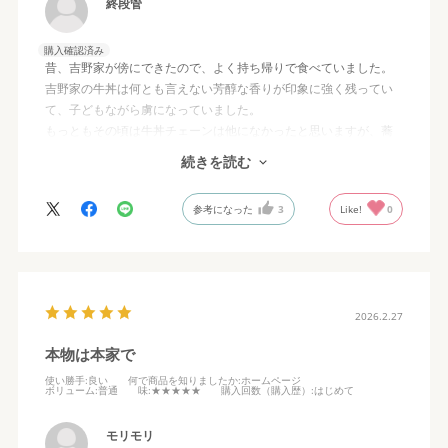
終段管
購入確認済み
昔、吉野家が傍にできたので、よく持ち帰りで食べていました。
吉野家の牛丼は何とも言えない芳醇な香りが印象に強く残ってい
て、子どもながら虜になっていました。
もっともその頃は牛丼チェーンは他になかったと思いますが、蕎
麦屋の牛丼も美味しいですが、何と言うか違うステージに居ま
続きを読む
す。
残念ながらレトルトの本品にその香りは感じられませんが、味は
参考になった
3
Like!
0
当時の面影を感じます。
できたての違いかな。時も経ち味付けも変更されたのかな。
大盛版で私には丁度良い量です。
牛丼はそれだけでも食事となるので、お米が高いですが、ご飯も
大盛にしてしっかり食べたいです。
2026.2.27
公式ショップから定期で買えば一番安く、送料込なのでおすすめ
します。
本物は本家で
使い勝手
:良い
何で商品を知りましたか
:ホームページ
ボリューム
:普通
味
:★★★★★
購入回数（購入歴）
:はじめて
モリモリ