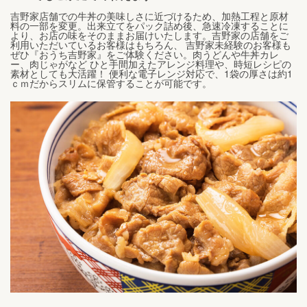
吉野家店舗での牛丼の美味しさに近づけるため、加熱工程と原材
料の一部を変更。出来立てをパック詰め後、急速冷凍することに
より、お店の味をそのままお届けいたします。吉野家の店舗をご
利用いただいているお客様はもちろん、 吉野家未経験のお客様も
ぜひ『おうち吉野家』をご体験ください。肉うどんや牛丼カレ
ー、肉じゃがなど ひと手間加えたアレンジ料理や、時短レシピの
素材としても大活躍！ 便利な電子レンジ対応で、1袋の厚さは約1
ｃｍだからスリムに保管することが可能です。