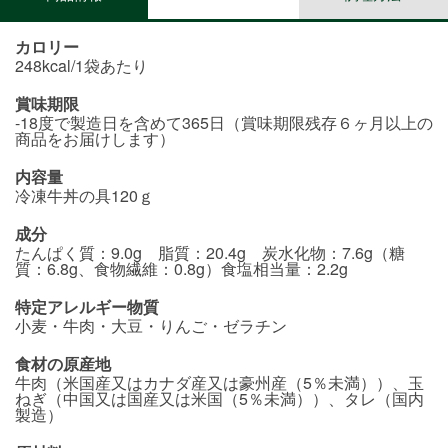
カロリー
248kcal/1袋あたり
賞味期限
-18度で製造日を含めて365日（賞味期限残存６ヶ月以上の
商品をお届けします）
内容量
冷凍牛丼の具120ｇ
成分
たんぱく質：9.0g 脂質：20.4g 炭水化物：7.6g（糖
質：6.8g、食物繊維：0.8g）食塩相当量：2.2g
特定アレルギー物質
小麦・牛肉・大豆・りんご・ゼラチン
食材の原産地
牛肉（米国産又はカナダ産又は豪州産（5％未満））、玉
ねぎ（中国又は国産又は米国（5％未満））、タレ（国内
製造）