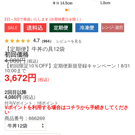
2日～3日で発送いたします (出荷休業日を除く)
4.7
（964）
レビューを見る
【定期便】牛丼の具12袋
初回価格
4,080円
(税込)
【初回限定10％OFF】定期便新規登録キャンペーン！8/31
10:00まで
3,672円
(税込)
2回目以降
4,080円
(税込)
付与Vポイント：
18ポイント
Vポイントを利用する場合は
コチラ
から手続きしてくださ
い
商品番号：
666269