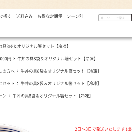
で探す
2,999円
送料込み
お得な定期便
シーン別
初めての方へ
具
定番セット商品
漬物・薬味
,000～5,000円
一人暮らしの方へ
惣菜
漬物・薬味
汁物
,001～7,000円
贈り物に
から揚げ
紅生姜
とん汁
の具8袋＆オリジナル箸セット【冷凍】
,001円～
定番セット商品
豚しょうが焼
お新香
牛すい
牛すき
キムチ
,000円
牛丼の具8袋＆オリジナル箸セット【冷凍】
お弁当におすすめ
麺類
唐辛子
しの方へ
牛丼の具8袋＆オリジナル箸セット【冷凍】
ダチョウ肉
とろろ
焼サーモン
せセット
牛丼の具8袋＆オリジナル箸セット【冷凍】
牛たん
ーン
牛丼の具8袋＆オリジナル箸セット【冷凍】
常温食品
介護・健康食品
吉野
缶飯（非常食）
トク牛（トクホ）
どんぶ
常温食品
介護食
箸・ス
雑貨
2日～3日で発送いたします (