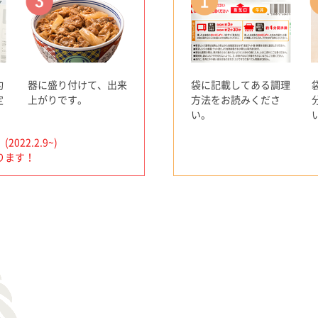
約
器に盛り付けて、出来
袋に記載してある調理
定
上がりです。
方法をお読みくださ
い。
2.2.9~)
ります！