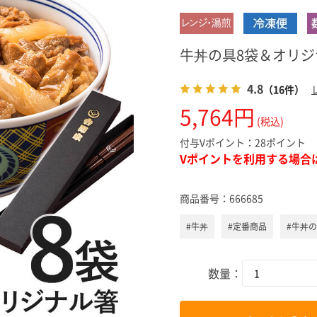
スキンケ
牛丼の具8袋＆オリ
4.8
（16件）
5,764円
(税込)
付与Vポイント：
28ポイント
Vポイントを利用する場合
商品番号：
666685
#牛丼
#定番商品
#牛丼
数量：