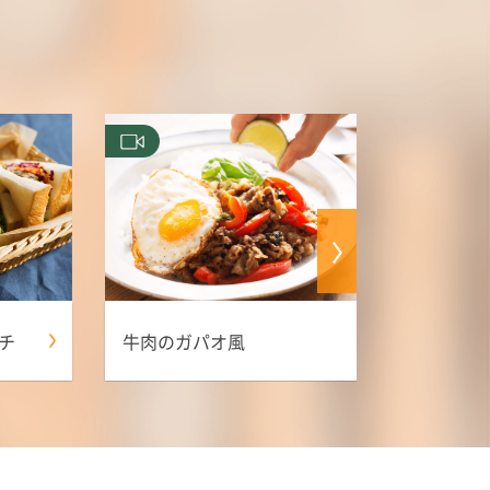
チ
牛肉のガパオ風
牛肉