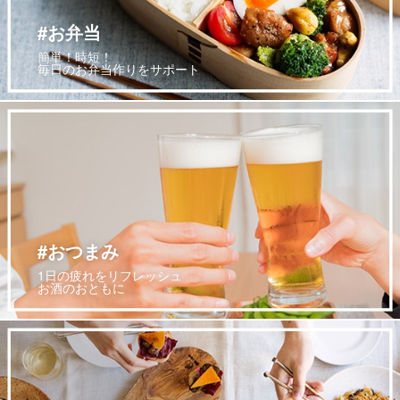
#お弁当
簡単！時短！
毎日のお弁当作りをサポート
#おつまみ
1日の疲れをリフレッシュ
お酒のおともに