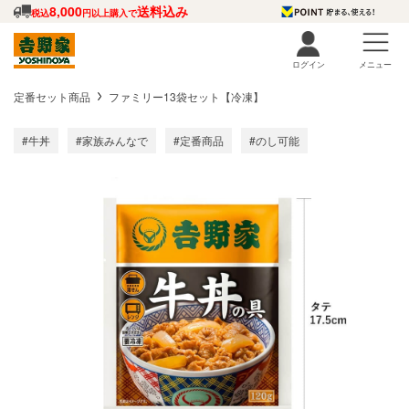
8,000
送料込み
税込
円以上購入で
ログイン
メニュー
定番セット商品
ファミリー13袋セット【冷凍】
#牛丼
#家族みんなで
#定番商品
#のし可能