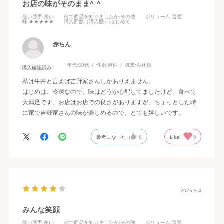
お店の味がそのまま^_^
使い勝手
:良い
何で商品を知りましたか
:その他
ボリューム
:普通
味
:★★★★★
購入回数（購入歴）
:はじめて
赤ちん
年代:
60代
性別:
男性
職業:
会社員
購入確認済み
私は牛丼と言えば吉野家さんしかありえません。
はじめは、冷凍なので、味はどうか心配してましたけど、食べて
大満足です。お店はお店での良さがありますが、ちょっとした時
に家で吉野家さんの味が楽しめるので、とても嬉しいです。
参考になった
0
Like!
0
2025.9.4
みんな笑顔
使い勝手
:良い
何で商品を知りましたか
:その他
ボリューム
:普通