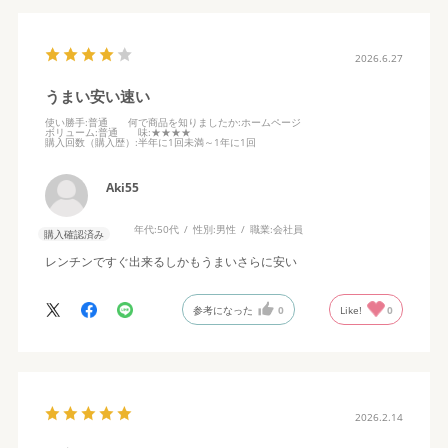
2026.6.27
うまい安い速い
使い勝手
:普通
何で商品を知りましたか
:ホームページ
ボリューム
:普通
味
:★★★★
購入回数（購入歴）
:半年に1回未満～1年に1回
Aki55
年代:
50代
性別:
男性
職業:
会社員
購入確認済み
レンチンですぐ出来るしかもうまいさらに安い
参考になった
0
Like!
0
2026.2.14