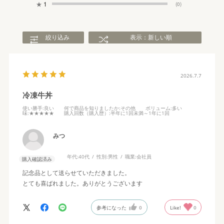
★
1
(0)
絞り込み
表示：新しい順
2026.7.7
冷凍牛丼
使い勝手
:良い
何で商品を知りましたか
:その他
ボリューム
:多い
味
:★★★★★
購入回数（購入歴）
:半年に1回未満～1年に1回
みつ
年代:
40代
性別:
男性
職業:
会社員
購入確認済み
記念品として送らせていただきました。
とても喜ばれました。ありがとうございます
参考になった
0
Like!
0