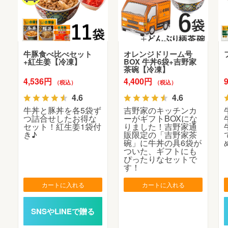
牛豚食べ比べセット
オレンジドリーム号
+紅生姜【冷凍】
BOX 牛丼6袋+吉野家
茶碗【冷凍】
4,536円
4,400円
（税込）
（税込）
4.6
4.6
牛丼と豚丼を各5袋ず
吉野家のキッチンカ
つ詰合せしたお得な
ーがギフトBOXにな
セット！紅生姜1袋付
りました！吉野家通
き♪
販限定の「吉野家茶
碗」に牛丼の具6袋が
ついた、ギフトにも
ぴったりなセットで
す！
カートに入れる
カートに入れる