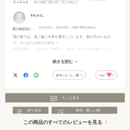
味
:★★★★
購入回数（購入歴）
:月に1回以上
kちゃん
年代:
60代
性別:
女性
職業:
専業主婦(夫)
購入確認済み
我が家では、昼ご飯に牛丼が重宝しています。男の子がいるの
で、やっぱりお肉が大好き！
大盛牛丼で…。主人は、牛丼で…。私は、カロリーを考えて、ミニ
牛丼で…。レンチンで、簡単に作れて、おいしくて、我が家には、
吉野家の牛丼が、無くてはならないものです。
続きを読む
参考になった
0
Like!
0
もっと見る
絞り込み
表示：新しい順
この商品のすべてのレビューを見る