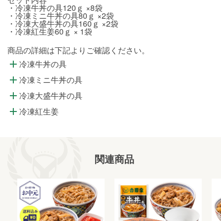
・冷凍牛丼の具120ｇ ×8袋
・冷凍ミニ牛丼の具80ｇ ×2袋
・冷凍大盛牛丼の具160ｇ ×2袋
・冷凍紅生姜60ｇ × 1袋
商品の詳細は下記よりご確認ください。
冷凍牛丼の具
冷凍ミニ牛丼の具
冷凍大盛牛丼の具
冷凍紅生姜
関連商品