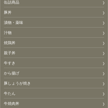
缶詰商品
豚丼
漬物・薬味
汁物
焼鶏丼
親子丼
牛すき
から揚げ
豚しょうが焼き
牛たん
牛焼肉丼