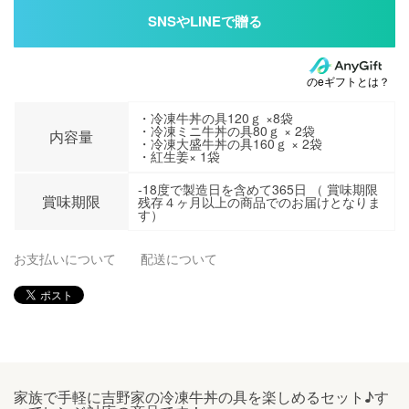
のeギフトとは？
・冷凍牛丼の具120ｇ ×8袋
・冷凍ミニ牛丼の具80ｇ × 2袋
内容量
・冷凍大盛牛丼の具160ｇ × 2袋
・紅生姜× 1袋
-18度で製造日を含めて365日 （ 賞味期限
賞味期限
残存４ヶ月以上の商品でのお届けとなりま
す）
お支払いについて
配送について
家族で手軽に吉野家の冷凍牛丼の具を楽しめるセット♪す