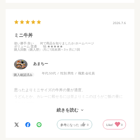
2026.7.6
ミニ牛丼
使い勝手
:良い
何で商品を知りましたか
:ホームページ
ボリューム
:普通
味
:★★★★★
購入回数（購入歴）
:月に1回未満～3ヶ月に1回
あまちー
年代:
50代
性別:
男性
職業:
会社員
購入確認済み
思ったよりミニサイズの牛丼の量が適度、
うどんとか、カレーに載せるには並よりミニのほうがご飯の量に
合わせやすい。
（自宅で食べるときはご飯の量はかなり少なめにするので）
続きを読む
参考になった
0
Like!
0