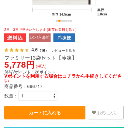
2日～3日で発送いたします (出荷休業日を除く)
4.6
（16）
レビューを見る
ファミリー13袋セット【冷凍】
5,778円
(税込)
付与Vポイント：
28ポイント
Vポイントを利用する場合は
コチラ
から手続きしてくださ
い
商品番号：
666717
数量：
カートに入れる
お気に入り