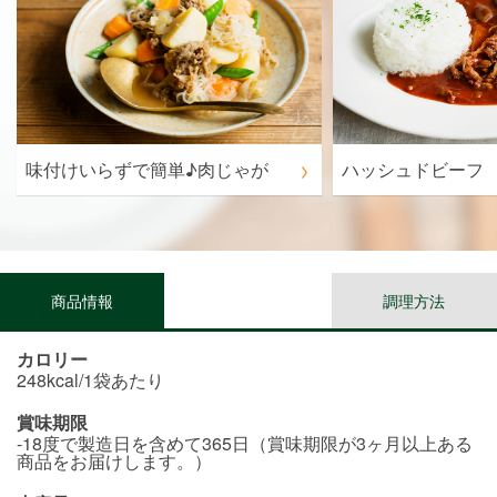
味付けいらずで簡単♪肉じゃが
ハッシュドビーフ
商品情報
調理方法
カロリー
248kcal/1袋あたり
賞味期限
-18度で製造日を含めて365日（賞味期限が3ヶ月以上ある
商品をお届けします。）