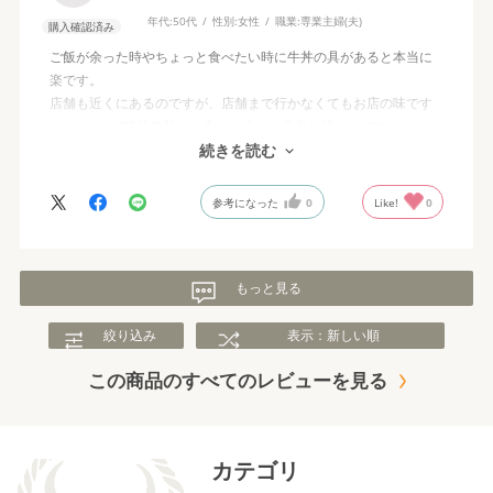
年代:
50代
性別:
女性
職業:
専業主婦(夫)
購入確認済み
ご飯が余った時やちょっと食べたい時に牛丼の具があると本当に
楽です。
店舗も近くにあるのですが、店舗まで行かなくてもお店の味です
し、レンジで3分で熱々を食べれるのら本当に嬉しいです。
またリピートしようと思います。
続きを読む
参考になった
0
Like!
0
もっと見る
絞り込み
表示：新しい順
この商品のすべてのレビューを見る
カテゴリ