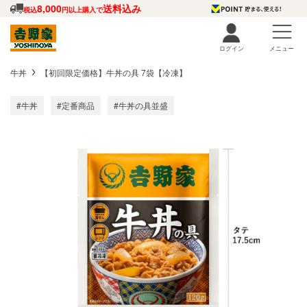
8,000
送料込み
税込
円以上購入で
ログイン
メニュー
牛丼
【初回限定価格】牛丼の具 7袋【冷凍】
#牛丼
#定番商品
#牛丼の具並盛