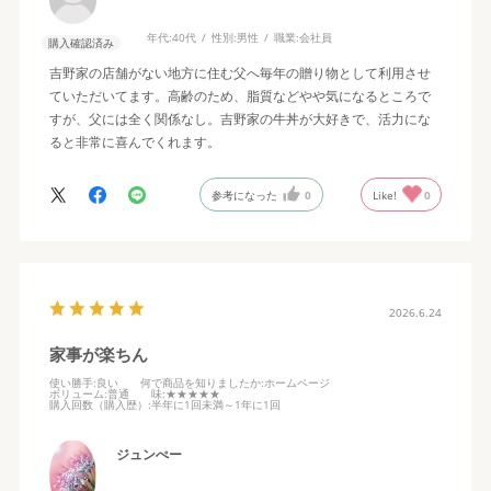
年代:
40代
性別:
男性
職業:
会社員
購入確認済み
吉野家の店舗がない地方に住む父へ毎年の贈り物として利用させ
ていただいてます。高齢のため、脂質などやや気になるところで
すが、父には全く関係なし。吉野家の牛丼が大好きで、活力にな
ると非常に喜んでくれます。
参考になった
0
Like!
0
2026.6.24
家事が楽ちん
使い勝手
:良い
何で商品を知りましたか
:ホームページ
ボリューム
:普通
味
:★★★★★
購入回数（購入歴）
:半年に1回未満～1年に1回
ジュンぺー