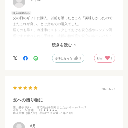
購入確認済み
父の日のギフトに購入。以前も贈ったところ「美味しかったので
またこれが良い」とご指名での購入でした。
届くのも早く、冷凍庫にストックしておける安心感やレンチン調
理ですぐ食べられる手軽さ、抜群の信頼度で安心のネームバリュ
ー、安定の美味しさで、大変喜ばれました。ありがとうございま
続きを読む
す！
参考になった
3
Like!
2
2026.6.27
父への贈り物に
使い勝手
:良い
何で商品を知りましたか
:ホームページ
ボリューム
:普通
味
:★★★★★
購入回数（購入歴）
:半年に1回未満～1年に1回
6月