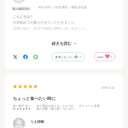
年代:
40代
性別:
男性
職業:
会社員
購入確認済み
こんにちは！
今回初めての購入させていただきました。
店舗の味が、自宅で気軽に便利に楽しめました。
また、購入させていただく予定ですので、宜しくお願いいたしま
続きを読む
す。
参考になった
1
Like!
0
2026.3.22
ちょっと食べたい時に
使い勝手
:良い
何で商品を知りましたか
:CM
ボリューム
:普通
味
:★★★★★
購入回数（購入歴）
:はじめて
りえ姉御