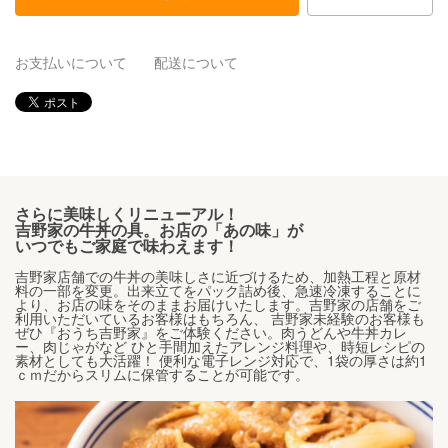
お支払いについて
配送について
さらに美味しくリニューアル！
吉野家の牛丼の具。お店の「あの味」が
いつでもご家庭で味わえます！
吉野家店舗での牛丼の美味しさに近づけるため、加熱工程と原材
料の一部を変更。出来立てをパック詰め後、急速冷凍することに
より、お店の味をそのままお届けいたします。吉野家の店舗をご
利用いただいているお客様はもちろん、 吉野家未経験のお客様も
ぜひ『おうち吉野家』をご体験ください。肉うどんや牛丼カレ
ー、肉じゃがなど ひと手間加えたアレンジ料理や、時短レシピの
素材としても大活躍！ 便利な電子レンジ対応で、1袋の厚さは約1
ｃｍだからスリムに保管することが可能です。