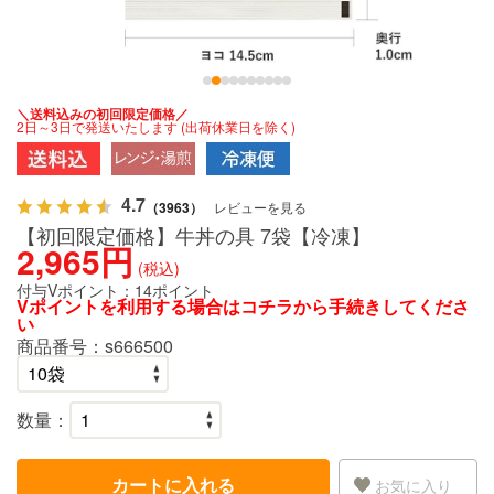
＼送料込みの初回限定価格／
2日～3日で発送いたします (出荷休業日を除く)
4.7
（3963）
レビューを見る
【初回限定価格】牛丼の具 7袋【冷凍】
2,965円
(税込)
付与Vポイント：
14ポイント
Vポイントを利用する場合は
コチラ
から手続きしてくださ
い
商品番号：
s666500
数量：
カートに入れる
お気に入り