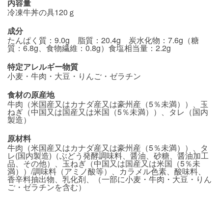
内容量
冷凍牛丼の具120ｇ
成分
たんぱく質：9.0g 脂質：20.4g 炭水化物：7.6g（糖
質：6.8g、食物繊維：0.8g）食塩相当量：2.2g
特定アレルギー物質
小麦・牛肉・大豆・りんご・ゼラチン
食材の原産地
牛肉（米国産又はカナダ産又は豪州産（5％未満））、玉
ねぎ（中国又は国産又は米国（5％未満））、タレ（国内
製造）
原材料
牛肉（米国産又はカナダ産又は豪州産（5％未満））、タ
レ(国内製造)（ぶどう発酵調味料、醤油、砂糖、醤油加工
品、その他）、玉ねぎ（中国又は国産又は米国（5％未
満））/調味料（アミノ酸等）、カラメル色素、酸味料、
香辛料抽出物、乳化剤、（一部に小麦・牛肉・大豆・りん
ご・ゼラチンを含む）