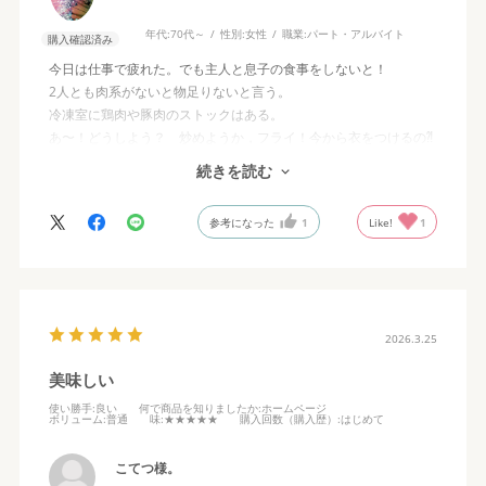
年代:
70代～
性別:
女性
職業:
パート・アルバイト
購入確認済み
今日は仕事で疲れた。でも主人と息子の食事をしないと！
2人とも肉系がないと物足りないと言う。
冷凍室に鶏肉や豚肉のストックはある。
あ〜！どうしよう？ 炒めようか，フライ！今から衣をつけるの⁈
むりむり！
続きを読む
あるじゃない！良いのが。吉牛が‼︎
凍ったままお湯にポン！解凍しなくて良い。冷やご飯をチンして
参考になった
1
Like!
1
ェ〜はい出来上がり‼︎
主人も息子も文句なし！
味噌汁は吉牛を温めている間に手作りしましたよ♪
2026.3.25
美味しい
使い勝手
:良い
何で商品を知りましたか
:ホームページ
ボリューム
:普通
味
:★★★★★
購入回数（購入歴）
:はじめて
こてつ様。