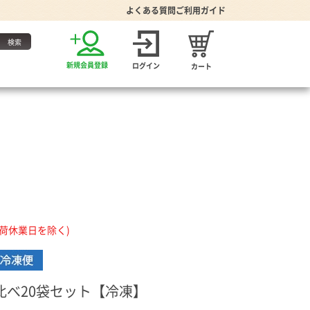
よくある質問
ご利用ガイド
お得な定期便
新規会員登録
ログイン
カート
・たれ
出荷休業日を除く)
家グッズ
り・食器
プーン
比べ20袋セット【冷凍】