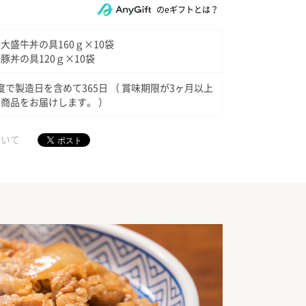
のeギフトとは？
大盛牛丼の具160ｇ×10袋
豚丼の具120ｇ×10袋
8度で製造日を含めて365日 （ 賞味期限が3ヶ月以上
商品をお届けします。 ）
ついて