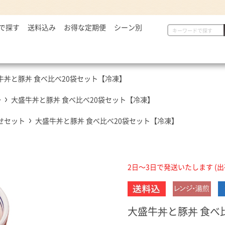
で探す
2,999円
送料込み
お得な定期便
シーン別
初めての方へ
具
定番セット商品
漬物・薬味
,000～5,000円
一人暮らしの方へ
惣菜
漬物・薬味
汁物
,001～7,000円
贈り物に
から揚げ
紅生姜
とん汁
牛丼と豚丼 食べ比べ20袋セット【冷凍】
,001円～
定番セット商品
豚しょうが焼
お新香
牛すい
牛すき
キムチ
～
大盛牛丼と豚丼 食べ比べ20袋セット【冷凍】
お弁当におすすめ
麺類
唐辛子
せセット
大盛牛丼と豚丼 食べ比べ20袋セット【冷凍】
ダチョウ肉
とろろ
焼サーモン
牛たん
2日～3日で発送いたします (
常温食品
介護・健康食品
吉野
缶飯（非常食）
トク牛（トクホ）
どんぶ
常温食品
介護食
箸・ス
大盛牛丼と豚丼 食べ
雑貨