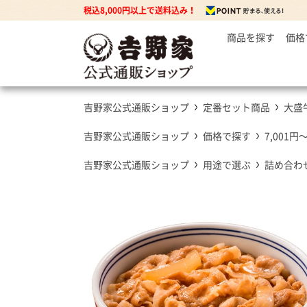
税込8,000円以上で送料込み！
商品を探す
価格
～
牛丼の
3
丼もの
5
牛丼の具
吉野家公式通販ショップ
定番セット商品
大盛
7
豚丼の具
焼鶏丼の具
吉野家公式通販ショップ
価格で探す
7,001円
親子丼の具
吉野家公式通販ショップ
用途で選ぶ
詰め合わ
牛焼肉の具
カレー
カレー・ハヤシ