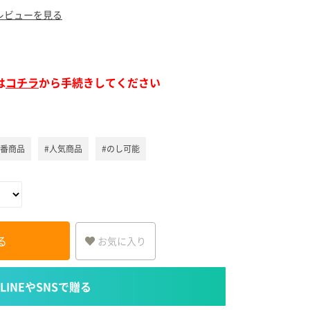
ア（SPEEDIA）
レビューを見る
は
コチラ
から手続きしてください
定番商品
#人気商品
#のし可能
る
お気に入り