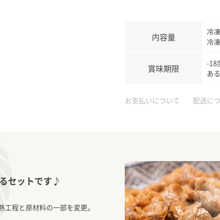
冷凍
内容量
冷凍
-1
賞味期限
ある
お支払いについて
配送に
るセットです♪
熱工程と原材料の一部を変更。