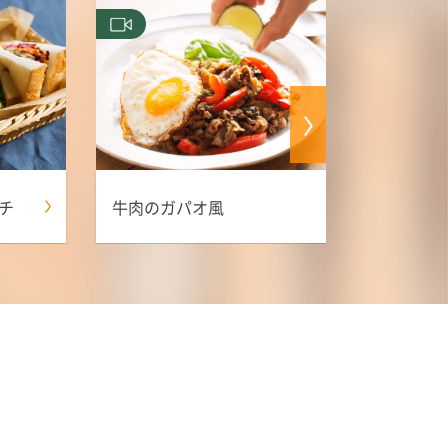
チ
牛肉のガパオ風
牛肉