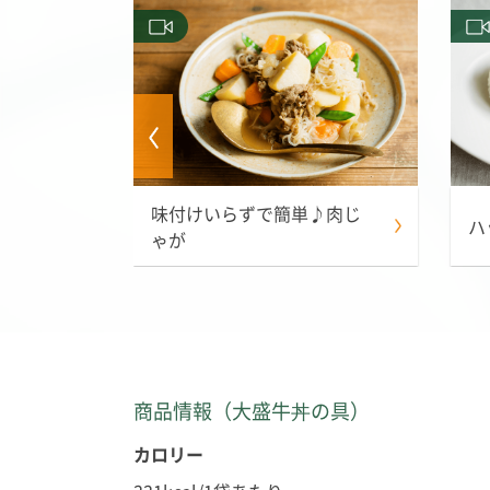
味付けいらずで簡単♪肉じ
ーヤ
ハ
ゃが
商品情報（大盛牛丼の具）
カロリー