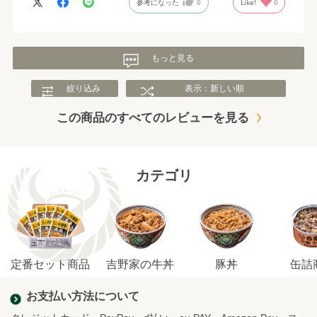
参考になった
0
Like!
0
もっと見る
絞り込み
表示：新しい順
この商品のすべてのレビューを見る
カテゴリ
定番セット商品
吉野家の牛丼
豚丼
缶詰
お支払い方法について