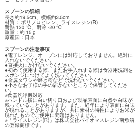
スプーンの詳細
長さ約19.5cm、横幅約3.5cm
材質： ポリプロピレン、ライスレジン(R)
耐熱 120 ℃、耐冷 -20 ℃
重量：約 15 g
原産国：日本
スプーンの注意事項
●電子レンジ、オーブンには対応しておりません。絶対に
入れないでください。
●直接火にかけないでください。
●初めて使用する際、またお手入れする際は食器用洗剤を
スポンジにつけてよく洗ってください。
●金属タワシや磨き粉などで洗わないでください。
●小さなお子様の手の届かないところで保管してくださ
い。
※食器洗浄機対応
※ハンドル横に白い切り口および製品表面に白点や白味が
残っていることがあります。また、経年により表面に白味
が現れることがありますが、共に素材の特性によりお米が
現れたものでご使用に問題はありません。
※「ライスレジン(R)」は株式会社バイオマスレジン南魚沼
の登録商標です。