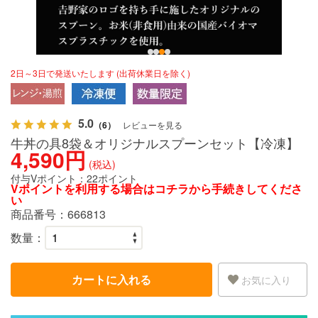
2日～3日で発送いたします (出荷休業日を除く)
5.0
（6）
レビューを見る
牛丼の具8袋＆オリジナルスプーンセット【冷凍】
4,590円
(税込)
付与Vポイント：
22ポイント
Vポイントを利用する場合は
コチラ
から手続きしてくださ
い
商品番号：
666813
数量：
カートに入れる
お気に入り