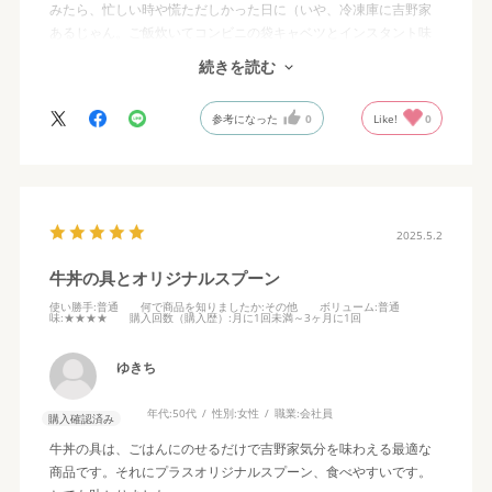
みたら、忙しい時や慌ただしかった日に（いや、冷凍庫に吉野家
あるじゃん。ご飯炊いてコンビニの袋キャベツとインスタント味
噌汁で…なんとかなる！）と日々を頼もしく支えてくれる援軍とな
続きを読む
りました。
無くなったので、今度はスプーン欲しさに本商品を購入しまし
参考になった
0
Like!
0
た。無くなったらまた買いますね。
2025.5.2
牛丼の具とオリジナルスプーン
使い勝手
:普通
何で商品を知りましたか
:その他
ボリューム
:普通
味
:★★★★
購入回数（購入歴）
:月に1回未満～3ヶ月に1回
ゆきち
年代:
50代
性別:
女性
職業:
会社員
購入確認済み
牛丼の具は、ごはんにのせるだけで吉野家気分を味わえる最適な
商品です。それにプラスオリジナルスプーン、食べやすいです。