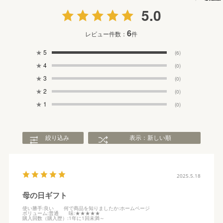
5.0
6
レビュー件数：
件
★
5
(6)
★
4
(0)
★
3
(0)
★
2
(0)
★
1
(0)
絞り込み
表示：新しい順
2025.5.18
母の日ギフト
使い勝手
:良い
何で商品を知りましたか
:ホームページ
ボリューム
:普通
味
:★★★★★
購入回数（購入歴）
:1年に1回未満～