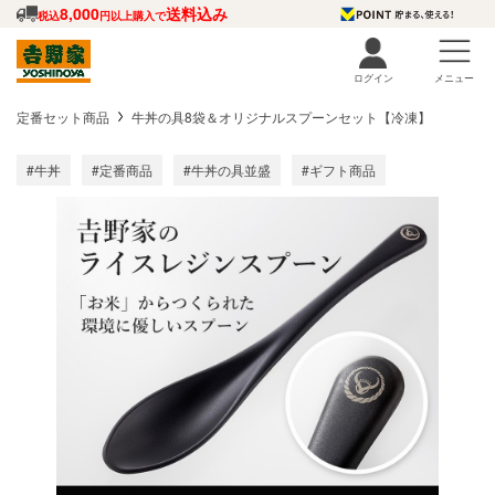
8,000
送料込み
税込
円以上購入で
ログイン
メニュー
定番セット商品
牛丼の具8袋＆オリジナルスプーンセット【冷凍】
#牛丼
#定番商品
#牛丼の具並盛
#ギフト商品