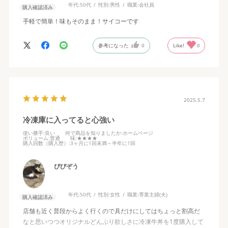
年代:
50代
性別:
男性
職業:
会社員
購入確認済み
手軽で簡単！味もそのまま！サイコーです
参考になった
0
Like!
0
2025.5.7
冷凍庫に入ってると心強い
使い勝手
:良い
何で商品を知りましたか
:ホームページ
ボリューム
:普通
味
:★★★★
購入回数（購入歴）
:3ヶ月に1回未満～半年に1回
ぴぴぞう
年代:
50代
性別:
女性
職業:
専業主婦(夫)
購入確認済み
店舗も近く普段からよく行くので具だけにしてはちょっと割高だ
なと思いつつオリジナルどんぶり欲しさに冷凍牛丼を1度購入して