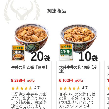
関連商品
牛丼の具 20袋【冷凍】
大盛牛丼の具 10袋【冷
凍】
9,288円
6,102円
（税込）
（税込）
4.7
4.7
吉野家の牛丼をご家
並盛サイズの約1.3倍
庭で。出来立てをパ
の量！並盛サイズで
ック詰め後、急速冷
は物足りないという
凍することにより、
方におススメです。