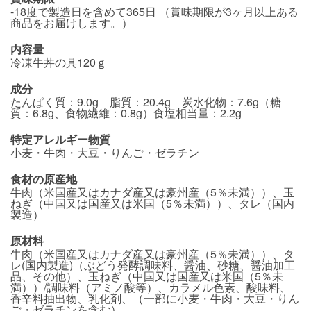
-18度で製造日を含めて365日 （賞味期限が3ヶ月以上ある
商品をお届けします。）
内容量
冷凍牛丼の具120ｇ
成分
たんぱく質：9.0g 脂質：20.4g 炭水化物：7.6g（糖
質：6.8g、食物繊維：0.8g）食塩相当量：2.2g
特定アレルギー物質
小麦・牛肉・大豆・りんご・ゼラチン
食材の原産地
牛肉（米国産又はカナダ産又は豪州産（5％未満））、玉
ねぎ（中国又は国産又は米国（5％未満））、タレ（国内
製造）
原材料
牛肉（米国産又はカナダ産又は豪州産（5％未満））、タ
レ(国内製造)（ぶどう発酵調味料、醤油、砂糖、醤油加工
品、その他）、玉ねぎ（中国又は国産又は米国（5％未
満））/調味料（アミノ酸等）、カラメル色素、酸味料、
香辛料抽出物、乳化剤、（一部に小麦・牛肉・大豆・りん
ご・ゼラチンを含む）