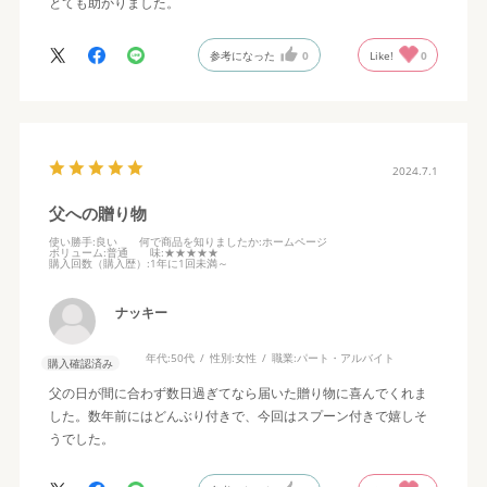
とても助かりました。
参考になった
0
Like!
0
2024.7.1
父への贈り物
使い勝手
:良い
何で商品を知りましたか
:ホームページ
ボリューム
:普通
味
:★★★★★
購入回数（購入歴）
:1年に1回未満～
ナッキー
年代:
50代
性別:
女性
職業:
パート・アルバイト
購入確認済み
父の日が間に合わず数日過ぎてなら届いた贈り物に喜んでくれま
した。数年前にはどんぶり付きで、今回はスプーン付きで嬉しそ
うでした。