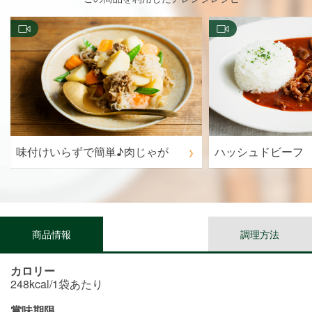
味付けいらずで簡単♪肉じゃが
ハッシュドビーフ
商品情報
調理方法
カロリー
248kcal/1袋あたり
賞味期限