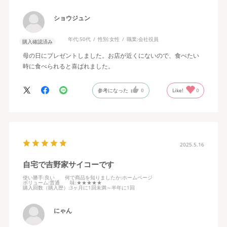
ショウジュン
年代:
50代
性別:
女性
職業:
会社役員
購入確認済み
母の日にプレゼントしました。お店が近くにないので、食べたい
時に食べられると喜ばれました。
参考になった
0
Like!
0
2025.5.16
自宅で吉野家サイコーです
使い勝手
:良い
何で商品を知りましたか
:ホームページ
ボリューム
:普通
味
:★★★★★
購入回数（購入歴）
:3ヶ月に1回未満～半年に1回
にゃん