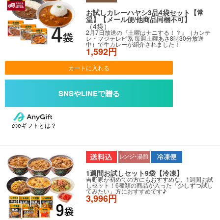
お試しカレーハヤシ3品4袋セット【常
温】【メール便/他商品同梱不可】
（4袋）
2月7日放送の『土曜はナニする！？』（カンテ
レ・フジテレビ系 毎週土曜あさ8時30分放送
中）で牛カレーが紹介されました！
1,592円
カートに入れる
のeギフトとは？
1週間お試しセット9袋【冷凍】
吉野家が初めての方にもおすすめな、1週間お試
しセット！6種類の商品が入った「少しずつ試し
てみたい」方におすすめです♪
3,996円