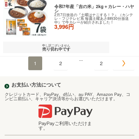
令和7年産「吉の米」2kg＋カレー・ハヤ
シ
2月7日放送の『土曜はナニする！？』（カンテ
レ・フジテレビ系 毎週土曜あさ8時30分放送
中）で牛カレーが紹介されました！
3,996円
申し訳ございません
売り切れ中です
...
1
2
2
お支払い方法について
クレジットカード、PayPay、d払い、au PAY、Amazon Pay、コ
ンビニ前払い、キャリア決済等からお選びいただけます。
PayPayご利用いただけま
す。