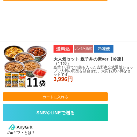
大人気セット 親子丼の素ver【冷凍】
（11袋）
豪華！6品で11袋も入った吉野家公式通販ショッ
プで人気の商品を詰合せた、大変お買い得なセ
ットです。
3,996円
カートに入れる
のeギフトとは？