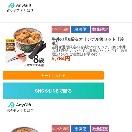
のeギフトとは？
牛丼の具8袋＆オリジナル箸セット【冷
凍】
吉野家通販限定の若狭塗のオリジナル箸に牛丼
の具8袋がついたとても貴重なセットです！数量
限定なのでご注文はお早めに！
5,764円
カートに入れる
のeギフトとは？