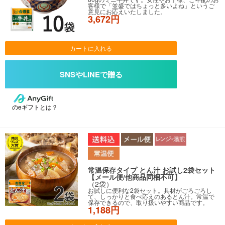
客様で「並盛ではちょっと多いよね」というご
意見にお応えいたしました。
3,672円
カートに入れる
のeギフトとは？
常温保存タイプ とん汁 お試し2袋セット
【メール便/他商品同梱不可】
（2袋）
お試しに便利な2袋セット。具材がごろごろし
て、しっかりと食べ応えのあるとん汁。常温で
保存できるので、取り扱いやすい商品です。
1,188円