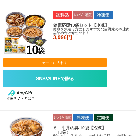
健康応援10袋セット【冷凍】
健康を気遣う方にもおすすめな吉野家の冷凍商
品詰め合わせセット！
3,996円
カートに入れる
のeギフトとは？
ミニ牛丼の具 10袋【冷凍】
（10袋）
80gのミニ牛丼です。女性やお子様、ご年配のお