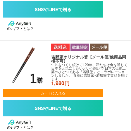
のeギフトとは？
吉野家オリジナル箸【メール便/他商品同
梱不可】
牛丼をつくり続けて120年。私たちは食を通じて
日本を元気にしたいという想いで 日本の伝統工
芸のひとつである「若狭塗」とコラボレーショ
ンしました。 食卓に吉野家×若狭塗で笑顔を届け
ます。
1,980円
カートに入れる
のeギフトとは？