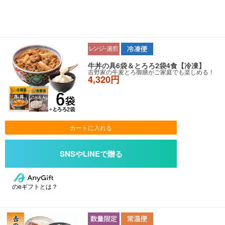
牛丼の具6袋＆とろろ2袋4食【冷凍】
吉野家の牛麦とろ御膳がご家庭でも楽しめる！
4,320円
カートに入れる
のeギフトとは？