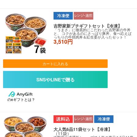
吉野家新プチギフトセット【冷凍】
「うまさ」に徹底的にこだわった吉野家の牛丼
と、 コクがあるのにさっぱり豚丼、食べ応えば
っちりの牛焼肉丼＆紅生姜が入ったセット！
3,510円
カートに入れる
のeギフトとは？
大人気6品11袋セット【冷凍】
（11袋）