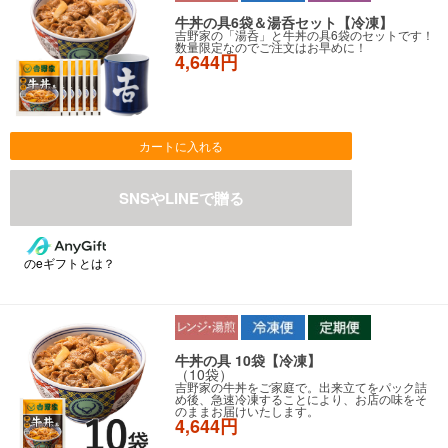
牛丼の具6袋＆湯呑セット【冷凍】
吉野家の「湯呑」と牛丼の具6袋のセットです！
数量限定なのでご注文はお早めに！
4,644円
カートに入れる
のeギフトとは？
牛丼の具 10袋【冷凍】
（10袋）
吉野家の牛丼をご家庭で。出来立てをパック詰
め後、急速冷凍することにより、お店の味をそ
のままお届けいたします。
4,644円