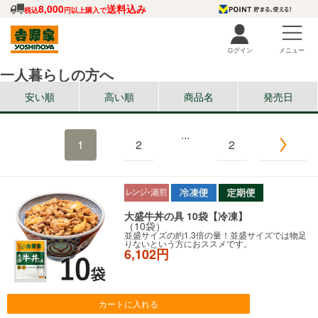
8,000
送料込み
税込
円以上購入で
ログイン
メニュー
一人暮らしの方へ
安い順
高い順
商品名
発売日
...
1
2
2
大盛牛丼の具 10袋【冷凍】
（10袋）
並盛サイズの約1.3倍の量！並盛サイズでは物足
りないという方におススメです。
6,102円
カートに入れる