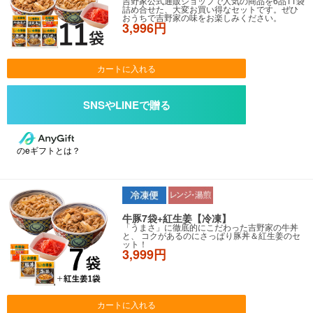
吉野家公式通販ショップで人気の商品を6品11袋
詰め合せた、大変お買い得なセットです。ぜひ
おうちで吉野家の味をお楽しみください。
3,996円
カートに入れる
のeギフトとは？
牛豚7袋+紅生姜【冷凍】
「うまさ」に徹底的にこだわった吉野家の牛丼
と、 コクがあるのにさっぱり豚丼＆紅生姜のセ
ット！
3,999円
カートに入れる