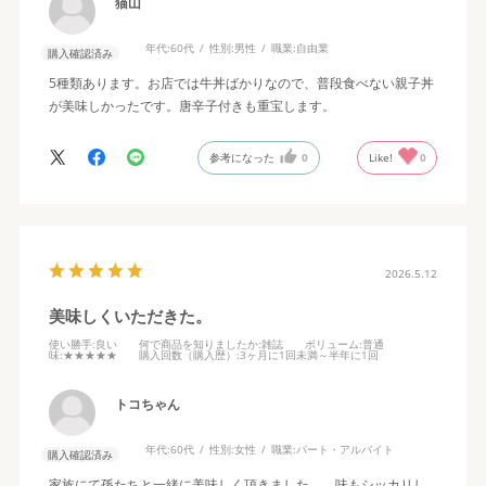
猫山
年代:
60代
性別:
男性
職業:
自由業
購入確認済み
5種類あります。お店では牛丼ばかりなので、普段食べない親子丼
が美味しかったです。唐辛子付きも重宝します。
参考になった
0
Like!
0
2026.5.12
美味しくいただきた。
使い勝手
:良い
何で商品を知りましたか
:雑誌
ボリューム
:普通
味
:★★★★★
購入回数（購入歴）
:3ヶ月に1回未満～半年に1回
トコちゃん
年代:
60代
性別:
女性
職業:
パート・アルバイト
購入確認済み
家族にて孫たちと一緒に美味しく頂きました。 味もシッカリし