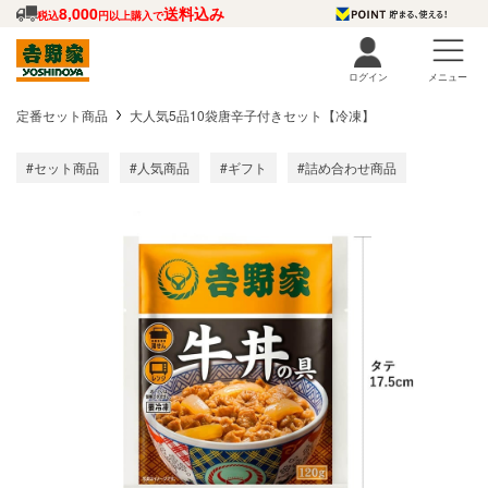
8,000
送料込み
税込
円以上購入で
ログイン
メニュー
定番セット商品
大人気5品10袋唐辛子付きセット【冷凍】
#セット商品
#人気商品
#ギフト
#詰め合わせ商品