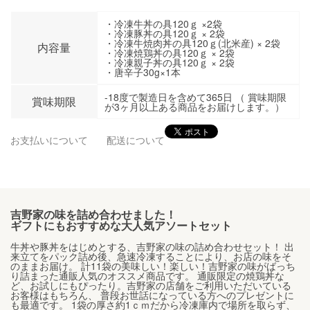
・冷凍牛丼の具120ｇ ×2袋
・冷凍豚丼の具120ｇ × 2袋
・冷凍牛焼肉丼の具120ｇ(北米産) × 2袋
内容量
・冷凍焼鶏丼の具120ｇ × 2袋
・冷凍親子丼の具120ｇ × 2袋
・唐辛子30g×1本
-18度で製造日を含めて365日 （ 賞味期限
賞味期限
が3ヶ月以上ある商品をお届けします。）
お支払いについて
配送について
吉野家の味を詰め合わせました！
ギフトにもおすすめな大人気アソートセット
牛丼や豚丼をはじめとする、吉野家の味の詰め合わせセット！ 出
来立てをパック詰め後、急速冷凍することにより、お店の味をそ
のままお届け。 計11袋の美味しい！楽しい！吉野家の味がばっち
り詰まった通販人気のオススメ商品です。 通販限定の焼鶏丼な
ど、お試しにもぴったり。吉野家の店舗をご利用いただいている
お客様はもちろん、 普段お世話になっている方へのプレゼントに
も最適です。 1袋の厚さ約1ｃｍだから冷凍庫内で場所を取らず、