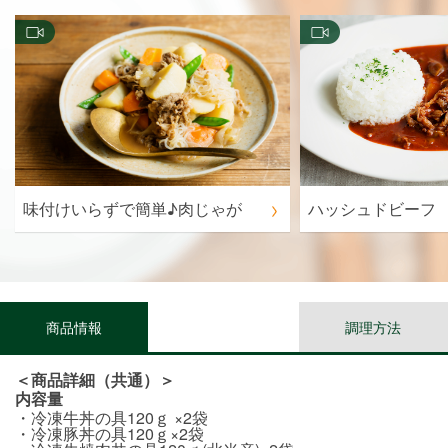
味付けいらずで簡単♪肉じゃが
ハッシュドビーフ
商品情報
調理方法
＜商品詳細（共通）＞
内容量
・冷凍牛丼の具120ｇ ×2袋
・冷凍豚丼の具120ｇ×2袋