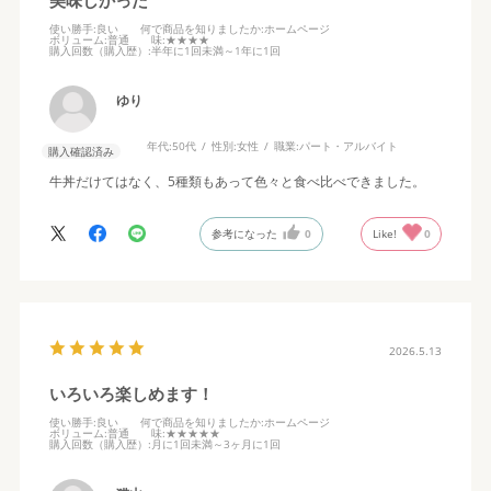
使い勝手
:良い
何で商品を知りましたか
:ホームページ
ボリューム
:普通
味
:★★★★
購入回数（購入歴）
:半年に1回未満～1年に1回
ゆり
年代:
50代
性別:
女性
職業:
パート・アルバイト
購入確認済み
牛丼だけてはなく、5種類もあって色々と食べ比べできました。
参考になった
0
Like!
0
2026.5.13
いろいろ楽しめます！
使い勝手
:良い
何で商品を知りましたか
:ホームページ
ボリューム
:普通
味
:★★★★★
購入回数（購入歴）
:月に1回未満～3ヶ月に1回