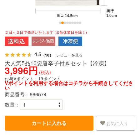
２日～３日で発送いたします (出荷休業日を除く)
4.5
（10）
レビューを見る
大人気5品10袋唐辛子付きセット【冷凍】
3,996円
(税込)
付与Vポイント：
19ポイント
Vポイントを利用する場合は
コチラ
から手続きしてくださ
い
商品番号：
666574
数量：
カートに入れる
お気に入り