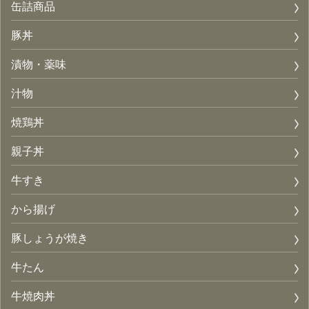
缶詰商品
豚丼
漬物・薬味
汁物
焼鶏丼
親子丼
牛すき
から揚げ
豚しょうが焼き
牛たん
牛焼肉丼