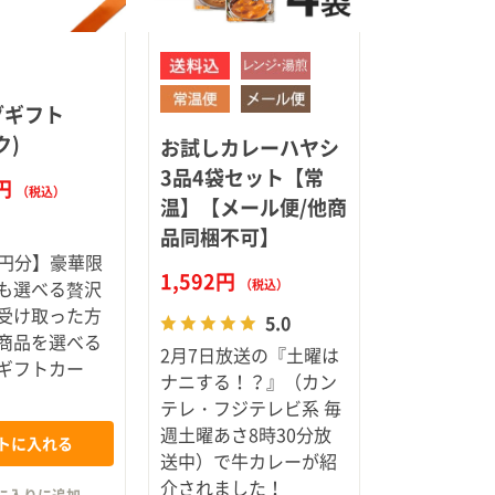
グギフト
ク)
お試しカレーハヤシ
3品4袋セット【常
0円
（税込）
温】【メール便/他商
品同梱不可】
00円分】豪華限
1,592円
も選べる贅沢
（税込）
受け取った方
5.0
商品を選べる
2月7日放送の『土曜は
ギフトカー
ナニする！？』（カン
テレ・フジテレビ系 毎
週土曜あさ8時30分放
トに入れる
送中）で牛カレーが紹
介されました！
に入りに追加