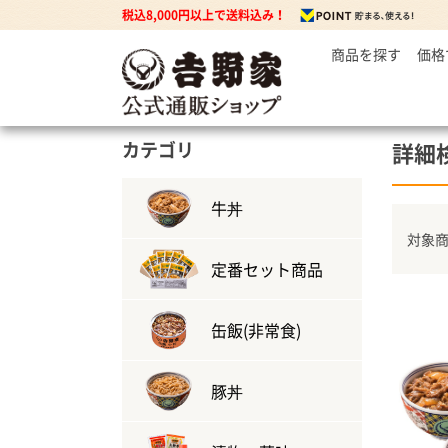
税込8,000円以上で送料込み！
商品を探す
価格
～
牛丼の
3
丼もの
5
牛丼の具
カテゴリ
詳細
7
豚丼の具
焼鶏丼の具
牛丼
親子丼の具
対象商
牛焼肉の具
定番セット商品
缶飯(非常食)
カレー
カレー・ハヤシ
豚丼