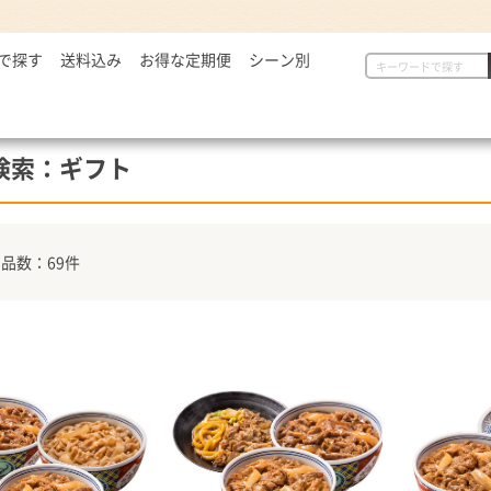
で探す
2,999円
送料込み
お得な定期便
シーン別
初めての方へ
具
定番セット商品
漬物・薬味
,000～5,000円
一人暮らしの方へ
惣菜
漬物・薬味
汁物
,001～7,000円
贈り物に
から揚げ
紅生姜
とん汁
検索：ギフト
,001円～
定番セット商品
豚しょうが焼
お新香
牛すい
牛すき
キムチ
お弁当におすすめ
麺類
唐辛子
品数：69件
ダチョウ肉
とろろ
焼サーモン
牛たん
常温食品
介護・健康食品
吉野
缶飯（非常食）
トク牛（トクホ）
どんぶ
常温食品
介護食
箸・ス
雑貨