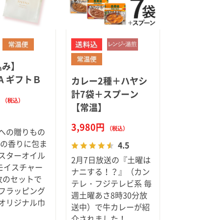
込み】
IA ギフトＢ
カレー2種＋ハヤシ
計7袋＋スプーン
円
（税込）
【常温】
3,980円
（税込）
への贈りもの
しの香りに包ま
4.5
スターオイル
2月7日放送の『土曜は
とモイスチャー
ナニする！？』（カン
枚のセットで
テレ・フジテレビ系 毎
フラッピング
週土曜あさ8時30分放
オリジナル巾
送中）で牛カレーが紹
介されました！