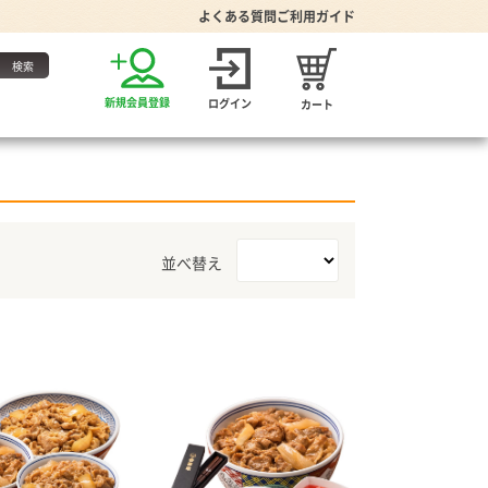
よくある質問
ご利用ガイド
お得な定期便
新規会員登録
ログイン
カート
・たれ
並べ替え
家グッズ
り・食器
プーン