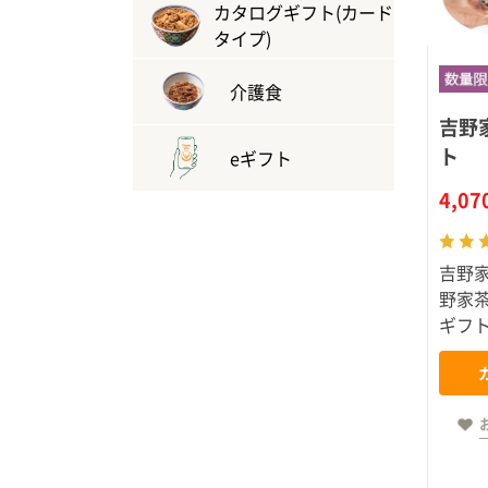
カタログギフト(カード
タイプ)
介護食
吉野
ト
eギフト
4,0
吉野
野家
ギフ