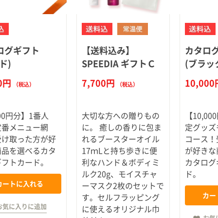
ログギフト
【送料込み】
カタロ
ド)
SPEEDIA ギフトＣ
(ブラッ
00円
7,700円
10,00
（税込）
（税込）
000円分】1番人
大切な方への贈りもの
【10,0
定番メニュー網
に。 癒しの香りに包ま
定グッズ
受け取った方が好
れるブースターオイル
コース！
商品を選べるカタ
17ｍLと持ち歩きに便
が好きな
ギフトカード。
利なハンド＆ボディミ
カタログ
ルク20g、モイスチャ
ド。
カートに入れる
ーマスク2枚のセットで
カー
す。セルフラッピング
お気に入りに追加
に使えるオリジナル巾
お気