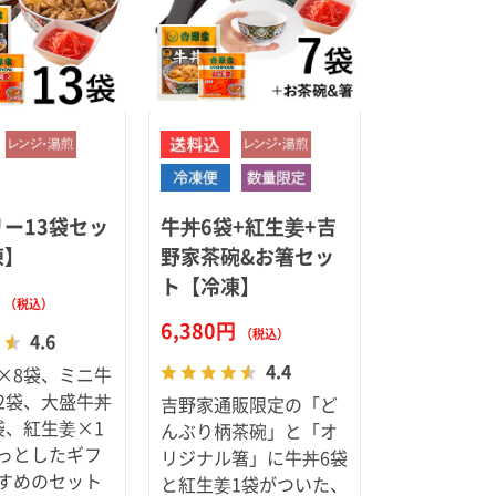
ア（SPEEDIA）
ー13袋セッ
牛丼6袋+紅生姜+吉
凍】
野家茶碗&お箸セッ
ト【冷凍】
円
（税込）
6,380円
（税込）
4.6
4.4
×8袋、ミニ牛
2袋、大盛牛丼
吉野家通販限定の「ど
袋、紅生姜×1
んぶり柄茶碗」と「オ
っとしたギフ
リジナル箸」に牛丼6袋
すめのセット
と紅生姜1袋がついた、