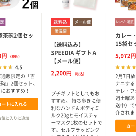
家茶碗2個セッ
カレー
15袋セ
【送料込み】
SPEEDIA ギフトＡ
70円
5,972
（税込）
【メール便】
4.5
2,200円
（税込）
家通販限定の「吉
2月7日
茶碗」2個セット、
ナニする
トにおすすめ！
テレ・フ
プチギフトとしてもお
週土曜あ
すすめ。 持ち歩きに便
カートに入れる
送中）で
利なハンド＆ボディミ
介されま
ルク20gとモイスチャ
お気に入りに追加
ーマスク1枚のセットで
カー
す。セルフラッピング