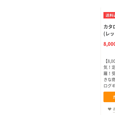
カタ
(レッ
8,0
【8,
気！
羅！
きな
ログ