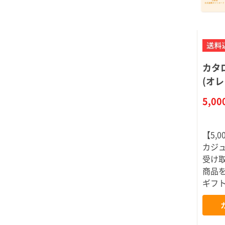
カタ
(オレ
5,0
【5,
カジ
受け
商品
ギフ