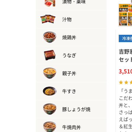
漬物・薬味
汁物
焼鶏丼
吉野
うなぎ
セッ
3,5
親子丼
「う
牛すき
こだ
丼と、
豚しょうが焼
さっ
えば
＆紅
牛焼肉丼