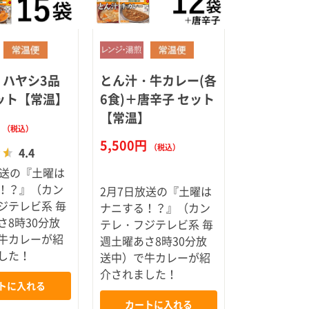
・ハヤシ3品
とん汁・牛カレー(各
ット【常温】
6食)＋唐辛子 セット
【常温】
円
（税込）
5,500円
（税込）
4.4
放送の『土曜は
！？』（カン
2月7日放送の『土曜は
ジテレビ系 毎
ナニする！？』（カン
さ8時30分放
テレ・フジテレビ系 毎
牛カレーが紹
週土曜あさ8時30分放
した！
送中）で牛カレーが紹
介されました！
トに入れる
カートに入れる