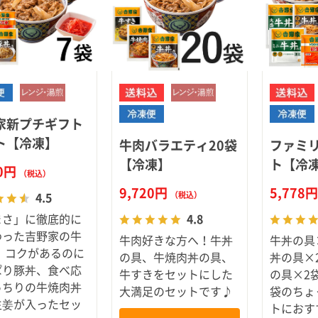
スキンケ
家新プチギフト
ト【冷凍】
牛肉バラエティ20袋
ファミリ
【冷凍】
ト【冷
10円
（税込）
9,720円
5,778
（税込）
4.5
まさ」に徹底的に
4.8
わった吉野家の牛
牛肉好きな方へ！牛丼
牛丼の具
 コクがあるのに
の具、牛焼肉丼の具、
丼の具×
ぱり豚丼、食べ応
牛すきをセットにした
の具×2
っちりの牛焼肉丼
大満足のセットです♪
袋のちょ
生姜が入ったセッ
トにおす