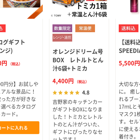
ログギフト
【送料
ンジ)
SPEED
オレンジドリーム号
BOX レトルトとん
00円
5,500
（税込）
汁6袋+トミカ
4,400円
（税込）
000円分】お試しや
大切な方
ュアルな景品に！
に。 癒
4.8
取った方が好きな
れるブー
吉野家のキッチンカー
を選べるカタログ
17ｍL
がギフトBOXになりま
トカード。
マスク1
した！トミカとレトル
す。セル
トのとん汁がついた、
カートに入れる
に使える
ギフトにぴったりなセ
着付き。
ットです！